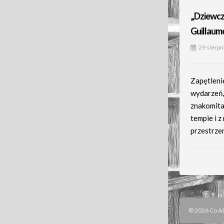
„Dziewcz
Guillaum
29 sierpn
Zapętleni
wydarzeń
znakomita
tempie i z
przestrze
© 2026 Co Aśk