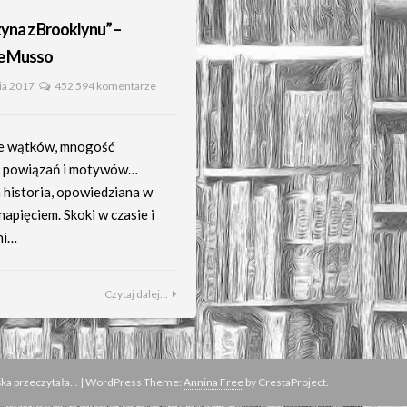
yna z Brooklynu” –
e Musso
ia 2017
452 594 komentarze
e wątków, mnogość
, powiązań i motywów…
 historia, opowiedziana w
 napięciem. Skoki w czasie i
ni…
Czytaj dalej...
a przeczytała...
|
WordPress Theme:
Annina Free
by CrestaProject.