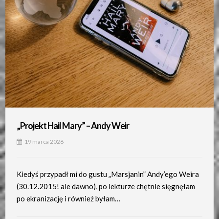
„Projekt Hail Mary” – Andy Weir
19 marca 2026
Kiedyś przypadł mi do gustu „Marsjanin” Andy’ego Weira
(30.12.2015! ale dawno), po lekturze chętnie sięgnęłam
po ekranizację i również byłam…