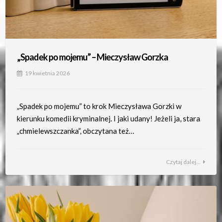
„Spadek po mojemu” – Mieczysław Gorzka
19 kwietnia 2026
„Spadek po mojemu” to krok Mieczysława Gorzki w
kierunku komedii kryminalnej. I jaki udany! Jeżeli ja, stara
„chmielewszczanka”, obczytana też…
Czytaj dalej...