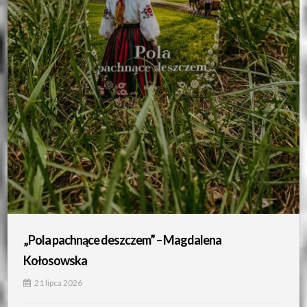
„Pola pachnące deszczem” – Magdalena
Kołosowska
21 lipca 2026