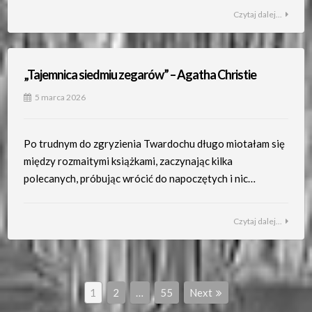
Czytaj dalej...
„Tajemnica siedmiu zegarów” – Agatha Christie
5 marca 2026
Po trudnym do zgryzienia Twardochu długo miotałam się
między rozmaitymi książkami, zaczynając kilka
polecanych, próbując wrócić do napoczętych i nic…
Czytaj dalej...
Stronicowanie
Page
Page
Page
1
2
…
55
Next
wpisów