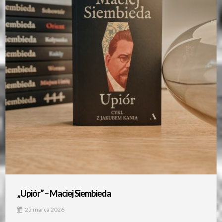
„Upiór” – Maciej Siembieda
25 marca 2026