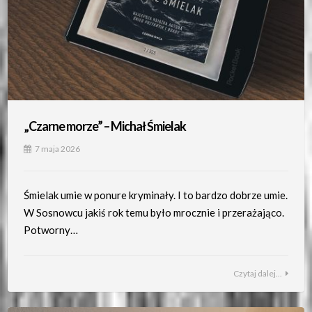
„Czarne morze” – Michał Śmielak
7 maja 2026
Śmielak umie w ponure kryminały. I to bardzo dobrze umie.
W Sosnowcu jakiś rok temu było mrocznie i przerażająco.
Potworny…
Czytaj dalej...