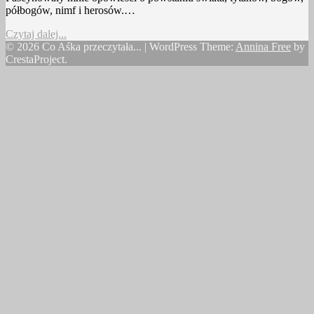
półbogów, nimf i herosów.…
Czytaj dalej...
© 2026 Co Aśka przeczytała...
|
WordPress Theme:
Annina Free
by
CrestaProject.