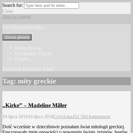
Search for:
Close
Skip to content
Co Aśka przeczytała…
Strona główna
Strona główna
Kryminalne Włochy
O mnie…
Facebook
Instagram
Email
Tag:
mity greckie
„Kirke” – Madeline Miller
19 lipca 2018
19 lipca 2018
CzytAska
452 594 komentarze
Dość wcześnie w dzieciństwie poznałam świat mitologii greckiej.
Fascynowały mnie opowieści o powstaniu świata, tytanów, bogów,