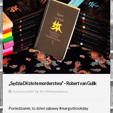
„Sędzia Di i złote morderstwa” – Robert van Gulik
3 czerwca 2019
452 594 komentarze
Poniedziałek, to dzień zabawy #margotbookday