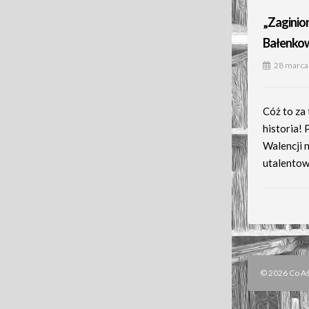
„Zaginion
Bałenko
28 marca
Cóż to za
historia!
Walencji n
utalentow
© 2026 Co Aśk