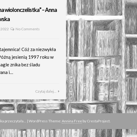
a wiolonczelistka” – Anna
wska
 2022
No Comments
 tajemnica! Cóż za niezwykła
 Późną jesienią 1997 roku w
agle znika bez śladu
ana i…
Czytaj dalej...
a przeczytała...
|
WordPress Theme:
Annina Free
by CrestaProject.