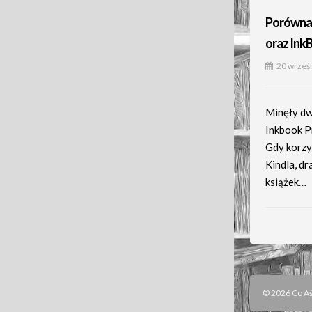
Porównan
oraz Ink
20 wrześ
Minęły dw
Inkbook P
Gdy korzy
Kindla, d
książek…
© 2026 Co Aśk