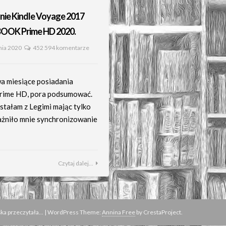
ie Kindle Voyage 2017
BOOK Prime HD 2020.
nia 2020
452 594 komentarze
a miesiące posiadania
rime HD, pora podsumować.
stałam z Legimi mając tylko
rażniło mnie synchronizowanie
Czytaj dalej...
a przeczytała...
|
WordPress Theme:
Annina Free
by CrestaProject.