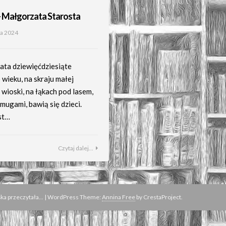
– Małgorzata Starosta
ia 2024
ata dziewięćdziesiąte
wieku, na skraju małej
 wioski, na łąkach pod lasem,
mugami, bawią się dzieci.
st…
Czytaj dalej...
a przeczytała...
|
WordPress Theme:
Annina Free
by CrestaProject.