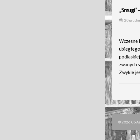
„Smugi” 
20 grudn
Wczesne l
ubiegłego 
podlaskiej
zwanych s
Zwykle je
© 2026 Co Aśk