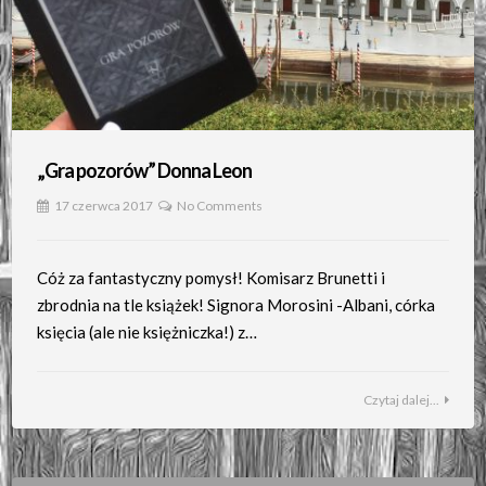
„Gra pozorów” Donna Leon
17 czerwca 2017
No Comments
Cóż za fantastyczny pomysł! Komisarz Brunetti i
zbrodnia na tle książek! Signora Morosini -Albani, córka
księcia (ale nie księżniczka!) z…
Czytaj dalej...