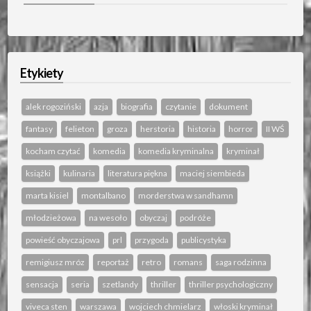
Etykiety
alek rogoziński
azja
biografia
czytanie
dokument
fantasy
felieton
groza
herstoria
historia
horror
II WŚ
kocham czytać
komedia
komedia kryminalna
kryminał
książki
kulinaria
literatura piękna
maciej siembieda
marta kisiel
montalbano
morderstwa w sandhamn
młodzieżowa
na wesoło
obyczaj
podróże
powieść obyczajowa
prl
przygoda
publicystyka
remigiusz mróz
reportaż
retro
romans
saga rodzinna
sensacja
seria
szetlandy
thriller
thriller psychologiczny
viveca sten
warszawa
wojciech chmielarz
włoski kryminał