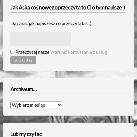
Jak Aśka coś nowego przeczyta to Ci o tym napisze :)
Daj znać jak napiszesz co przeczytałaś :)
Przeczytaj nasze
Warunki korzystania z usługi
Archiwum…
Archiwum…
Lubimy czytac