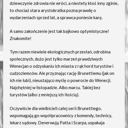
dziewczynie zdrowia nie wróci, a niestety ktoś inny zginie,
to chociaż stara arystokratka pozna prawdę o
wydarzeniach sprzed lat, a sprawca poniesie karę.
A samo zakończenie jest tak bajkowo optymistyczne!
Znakomite!
Tym razem niewiele ekologicznych przesłań, odrobina
społecznych, dużo jest tylko marzeń prawdziwych
Wenecjan o odzyskaniu ich miasta z rąk hord turystów i
cudzoziemców. Ale przyznając rację Brunettiemu (jak on
ich nie lubi), nieustająco myślę o powrocie do Wenecji.
Najchętniej w listopadzie. Albo marcu. Takiej bez
turystów (albo z mniejszą ich ilością).
Oczywiście dla wielbicieli całej serii Brunettiego,
wspomagają go współpracownicy z komendy, technicy,
lekarz sądowy. Denerwują Patta i Scarpa, uspakaja