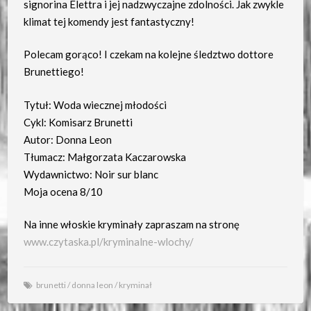
signorina Elettra i jej nadzwyczajne zdolności. Jak zwykle
klimat tej komendy jest fantastyczny!
Polecam gorąco! I czekam na kolejne śledztwo dottore
Brunettiego!
Tytuł: Woda wiecznej młodości
Cykl: Komisarz Brunetti
Autor: Donna Leon
Tłumacz: Małgorzata Kaczarowska
Wydawnictwo: Noir sur blanc
Moja ocena 8/10
Na inne włoskie kryminały zapraszam na stronę
www.czytaska.pl/kryminalne-wlochy/
brunetti
/
donna leon
/
kryminał