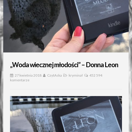
„Woda wiecznej młodości” – Donna Leon
27 kwietnia 2018
CzytAska
kryminał
452 594
komentarze