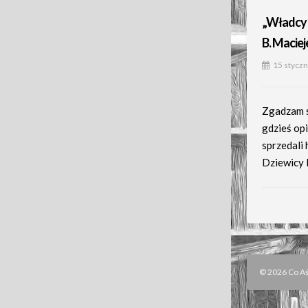
„Władcy 
B. Macie
15 styczn
Zgadzam s
gdzieś opi
sprzedali 
Dziewicy E
© 2026 Co Aśk