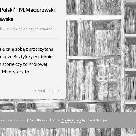
Polski” – M. Maciorowski,
jewska
ia 2019
452 594 komentarze
ię całą sobą z przeczytaną
nią, że Brytyjczycy pięknie
historie czy to Królowej
lżbiety, czy to…
Czytaj dalej...
a przeczytała...
|
WordPress Theme:
Annina Free
by CrestaProject.