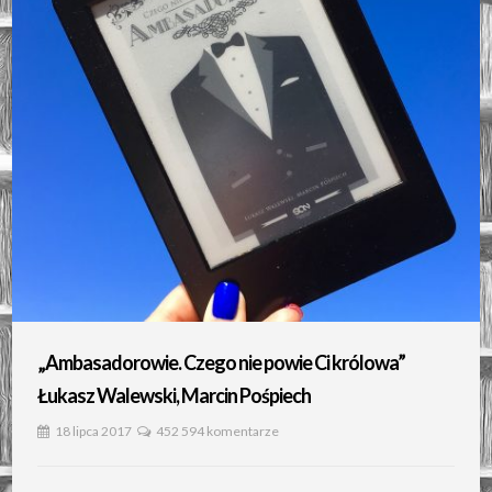
„Ambasadorowie. Czego nie powie Ci królowa”
Łukasz Walewski, Marcin Pośpiech
18 lipca 2017
452 594 komentarze