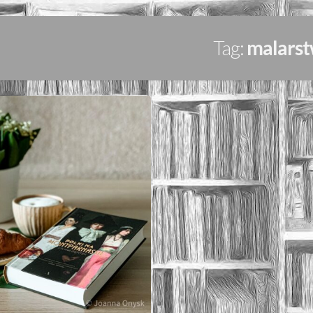
Tag:
malars