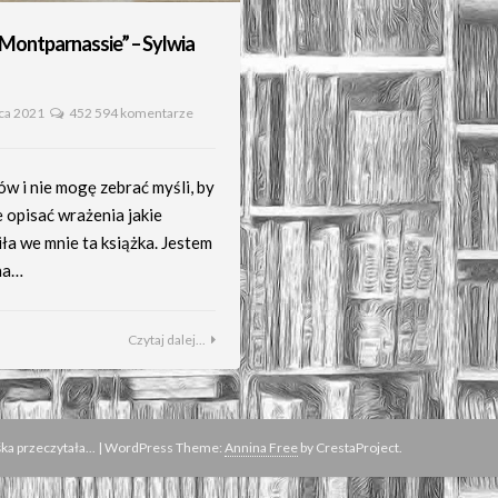
 Montparnassie” – Sylwia
ca 2021
452 594 komentarze
ów i nie mogę zebrać myśli, by
 opisać wrażenia jakie
ła we mnie ta książka. Jestem
na…
Czytaj dalej...
a przeczytała...
|
WordPress Theme:
Annina Free
by CrestaProject.