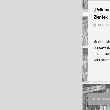
„Polki na
Zientek
13 czerw
Brak mi sł
sensownie
pozostawi
zauroczo
© 2026 Co Aśk