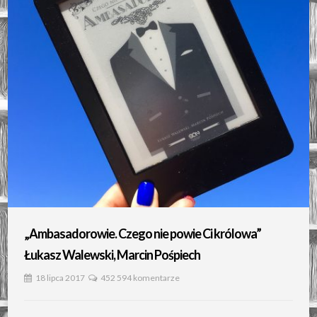
„Ambasadorowie. Czego nie powie Ci królowa”
Łukasz Walewski, Marcin Pośpiech
18 lipca 2017
452 594 komentarze