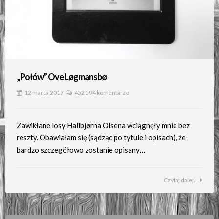
„Połów” Ove Løgmansbø
12 marca 2017
452 594 komentarze
Zawikłane losy Hallbjørna Olsena wciągnęły mnie bez
reszty. Obawiałam się (sądząc po tytule i opisach), że
bardzo szczegółowo zostanie opisany…
Czytaj dalej...