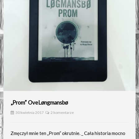
„Prom” Ove Løngmansbø
30 kwietnia 2017
2 komentarze
Zmęczył mnie ten „Prom” okrutnie. _ Cała historia mocno