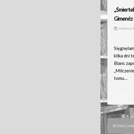
„Śmiertel
Gimenéz –
6 marca 
Sięgnęłam 
kilka dni
Blanc zap
„Milczeni
tomu…
© 2026 Co Aśk