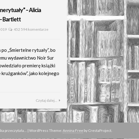
ne rytuały” – Alicia
 Bartlett
2019
452 594 komentarze
po „Śmiertelne rytuały”, bo
 temu wydawnictwo Noir Sur
owiedziało premierę książki
e krużganków”, jako kolejnego
Czytaj dalej...
a przeczytała...
|
WordPress Theme:
Annina Free
by CrestaProject.