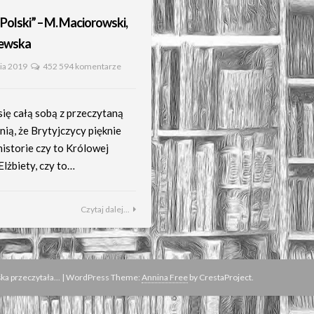
Polski” – M. Maciorowski,
jewska
ia 2019
452 594 komentarze
ię całą sobą z przeczytaną
nią, że Brytyjczycy pięknie
historie czy to Królowej
lżbiety, czy to…
Czytaj dalej...
a przeczytała...
|
WordPress Theme:
Annina Free
by CrestaProject.