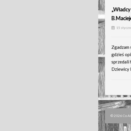
„Władcy 
B. Macie
15 styczn
Zgadzam s
gdzieś opi
sprzedali 
Dziewicy E
© 2026 Co Aśk