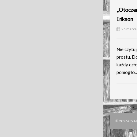
„Otoczen
Erikson
25 marca
Nie czytuj
prostu. Do
każdy czło
pomogło
© 2026 Co Aśk