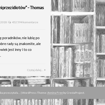
i przez idiotów” – Thomas
 2018
452 594 komentarze
ę poradników, nie lubię po
bre rady są znakomite, ale
wiek jest inny i to co
…
Czytaj dalej...
a przeczytała...
|
WordPress Theme:
Annina Free
by CrestaProject.