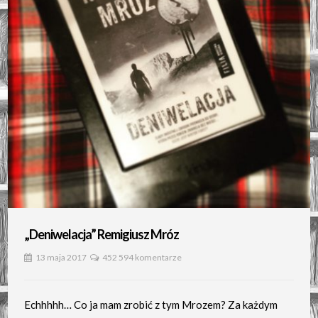
„Deniwelacja” Remigiusz Mróz
13 maja 2017
452 594 komentarze
Echhhhh… Co ja mam zrobić z tym Mrozem? Za każdym