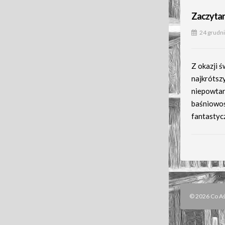
Zaczytan
24 grudn
Z okazji 
najkrótsz
niepowtar
baśniowoś
fantastyc
© 2026 Co Aśk