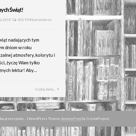
ych Świąt!
ia 2019
452 594 komentarze
świąt nadających tym
ym dniom w roku
zalnej atmosfery, kolorytu i
ci, życzę Wam tylko
znych lektur! Aby…
Czytaj dalej...
a przeczytała...
|
WordPress Theme:
Annina Free
by CrestaProject.