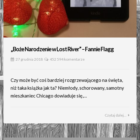
„Boże Narodzenie w Lost River” – Fannie Flagg
27 grudnia 2018
452 594 komentarze
Czy może być coś bardziej rozgrzewającego na święta,
niż taka książka jak ta? Niemłody, schorowany, samotny
mieszkaniec Chicago dowiaduje się,…
Czytaj dalej...