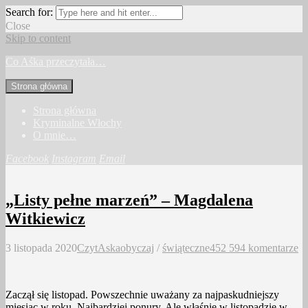
Search for:
Close
Skip to content
Co Aśka przeczytała…
Strona główna
Strona główna
Kryminalne Włochy
O mnie…
Facebook
Instagram
Email
„Listy pełne marzeń” – Magdalena
Witkiewicz
3 listopada 2020
CzytAska
obyczaj
/
świąteczne
452 594 komentarze
Zaczął się listopad. Powszechnie uważany za najpaskudniejszy
miesiąc w roku. Najbardziej ponury. Ale właśnie w listopadzie w