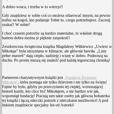
A dobro wraca, i trzeba w to wierzyć!
Gdy znajdziesz w sobie coś co możesz ofiarować innym, na pewno
trafisz na kogoś, kto podaruje Tobie to, czego potrzebujesz. Zacznij
szukać! W sobie!
I choć czasem potrzeby są bardzo materialne, to właśnie drogą
barteru dobra można je pięknie zaspokoić!
Zeszłoroczna świąteczna książka Magdaleny Witkiewicz „Uwierz w
Mikołaja” była utrzymana w klimacie, ale głównie bawiła. „Listy
pełne marzeń” dają ciepło, nadzieję i wiarę w dobro. Podnoszą na
duchu. Po prostu muszą się znaleźć pod każdą tegoroczną choinką!
Partnerem charytatywnym książki jest
„Fundacja Świętego
Mikołaja”
, która pomaga nie tylko dzieciom i nie tylko na święta!
Fajnie by było, gdyby po przeczytaniu tej ciepłej, wzruszającej
historii każdy, kto chce być Mikołajem, a nie bardzo wie jak,
wspomógł fundację! Pracują tam takie osoby jak główna bohaterka
tej książki i łączą niteczki potrzeb z niteczkami możliwości! A pod
linkiem znajdziecie specjalny list od Autorki!