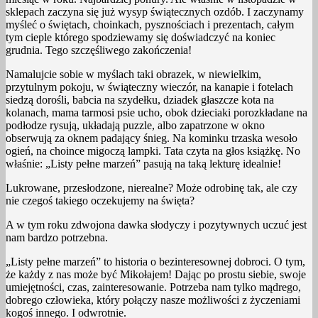
sklepach zaczyna się już wysyp świątecznych ozdób. I zaczynamy
myśleć o świętach, choinkach, pysznościach i prezentach, całym
tym cieple którego spodziewamy się doświadczyć na koniec
grudnia. Tego szczęśliwego zakończenia!
Namalujcie sobie w myślach taki obrazek, w niewielkim,
przytulnym pokoju, w świąteczny wieczór, na kanapie i fotelach
siedzą dorośli, babcia na szydełku, dziadek głaszcze kota na
kolanach, mama tarmosi psie ucho, obok dzieciaki porozkładane na
podłodze rysują, układają puzzle, albo zapatrzone w okno
obserwują za oknem padający śnieg. Na kominku trzaska wesoło
ogień, na choince migoczą lampki. Tata czyta na głos książkę. No
właśnie: „Listy pełne marzeń” pasują na taką lekturę idealnie!
Lukrowane, przesłodzone, nierealne? Może odrobinę tak, ale czy
nie czegoś takiego oczekujemy na święta?
A w tym roku zdwojona dawka słodyczy i pozytywnych uczuć jest
nam bardzo potrzebna.
„Listy pełne marzeń” to historia o bezinteresownej dobroci. O tym,
że każdy z nas może być Mikołajem! Dając po prostu siebie, swoje
umiejętności, czas, zainteresowanie. Potrzeba nam tylko mądrego,
dobrego człowieka, który połączy nasze możliwości z życzeniami
kogoś innego. I odwrotnie.