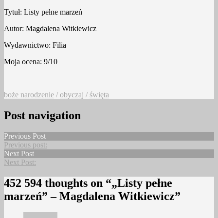
Tytuł: Listy pełne marzeń
Autor: Magdalena Witkiewicz
Wydawnictwo: Filia
Moja ocena: 9/10
boże narodzenie
/
obyczaj
/
święta
Post navigation
Previous Post
Previous post:
Next Post
Next Post:
452 594 thoughts on “
„Listy pełne
marzeń” – Magdalena Witkiewicz
”