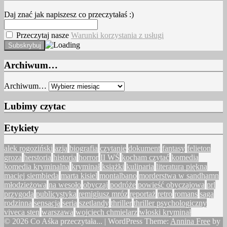
Daj znać jak napiszesz co przeczytałaś :)
Przeczytaj nasze
Warunki korzystania z usługi
Archiwum…
Archiwum…
Lubimy czytac
Etykiety
alek rogoziński
azja
biografia
czytanie
dokument
fantasy
felieton
groza
herstoria
historia
horror
II WŚ
kocham czytać
komedia
komedia kryminalna
kryminał
książki
kulinaria
literatura piękna
maciej siembieda
marta kisiel
montalbano
morderstwa w sandhamn
młodzieżowa
na wesoło
obyczaj
podróże
powieść obyczajowa
prl
przygoda
publicystyka
remigiusz mróz
reportaż
retro
romans
saga
rodzinna
sensacja
seria
szetlandy
thriller
thriller psychologiczny
viveca sten
warszawa
wojciech chmielarz
włoski kryminał
© 2026 Co Aśka przeczytała...
|
WordPress Theme:
Annina Free
by