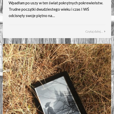
Wpadłam po uszy w ten świat pokrętnych pokrewieństw.
Trudne początki dwudziestego wieku i czas I WŚ
odcisnęły swoje piętno na…
Czytaj dalej...