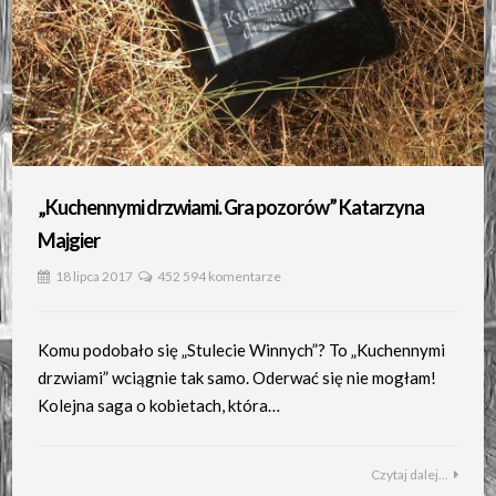
„Kuchennymi drzwiami. Gra pozorów” Katarzyna
Majgier
18 lipca 2017
452 594 komentarze
Komu podobało się „Stulecie Winnych”? To „Kuchennymi
drzwiami” wciągnie tak samo. Oderwać się nie mogłam!
Kolejna saga o kobietach, która…
Czytaj dalej...