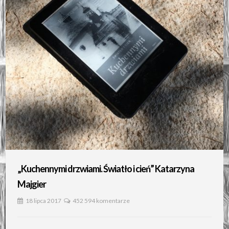
„Kuchennymi drzwiami. Światło i cień” Katarzyna
Majgier
18 lipca 2017
452 594 komentarze