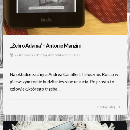
„Żebro Adama” – Antonio Manzini
27 listopada 2017
452 594 komentarze
Na okładce zachęca Andrea Camilleri. I słusznie. Rocco w
pierwszym tomie budził mieszane uczucia. Po prostu to
człowiek, którego trzeba…
Czytaj dalej...