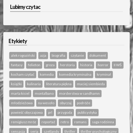
Lubimy czytac
Etykiety
alek rogoziński
azja
biografia
czytanie
dokument
fantasy
felieton
groza
herstoria
historia
horror
II WŚ
kocham czytać
komedia
komedia kryminalna
kryminał
książki
kulinaria
literatura piękna
maciej siembieda
marta kisiel
montalbano
morderstwa w sandhamn
młodzieżowa
na wesoło
obyczaj
podróże
powieść obyczajowa
prl
przygoda
publicystyka
remigiusz mróz
reportaż
retro
romans
saga rodzinna
sensacja
seria
szetlandy
thriller
thriller psychologiczny