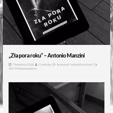
„Zła pora roku” – Antonio Manzini
7 kwietnia 2018
CzytAska
kryminał
/
włoski kryminał
452 594 komentarze