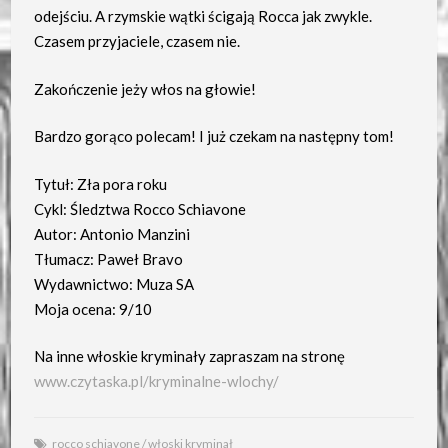
odejściu. A rzymskie wątki ścigają Rocca jak zwykle.
Czasem przyjaciele, czasem nie.
Zakończenie jeży włos na głowie!
Bardzo gorąco polecam! I już czekam na następny tom!
Tytuł: Zła pora roku
Cykl: Śledztwa Rocco Schiavone
Autor: Antonio Manzini
Tłumacz: Paweł Bravo
Wydawnictwo: Muza SA
Moja ocena: 9/10
Na inne włoskie kryminały zapraszam na stronę
www.czytaska.pl/kryminalne-wlochy/
rocco schiavone
/
włoski kryminał