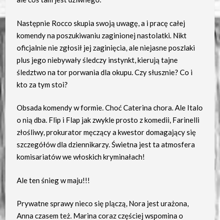
Następnie Rocco skupia swoją uwagę, a i pracę całej
komendy na poszukiwaniu zaginionej nastolatki. Nikt
oficjalnie nie zgłosił jej zaginięcia, ale niejasne poszlaki
plus jego niebywały śledczy instynkt, kierują tajne
śledztwo na tor porwania dla okupu. Czy słusznie? Co i
kto za tym stoi?
Obsada komendy w formie. Choć Caterina chora. Ale Italo
o nią dba. Flip i Flap jak zwykle prosto z komedii, Farinelli
złośliwy, prokurator męczący a kwestor domagający się
szczegółów dla dziennikarzy. Świetna jest ta atmosfera
komisariatów we włoskich kryminałach!
Ale ten śnieg w maju!!!
Prywatne sprawy nieco się plączą, Nora jest urażona,
Anna czasem też. Marina coraz częściej wspomina o