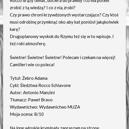
Rocco drąży temat, dociera do prawdy i co ma potem
zrobić z tą wiedzą? I co z nią zrobi?
Czy prawo chroni krzywdzonych wystarczająco? Czy ktoś
musi odrobinę przymknąć oko aby kat poniósł jakąkolwiek
karę?
Drugoplanowy wyskok do Rzymu też się w to wpisuje. I
też robi atmosferę.
Świetne! Świetne! Świetne! Polecam i czekam na więcej!
Camilleri wie co poleca!
Tytuł: Żebro Adama
Cykl: Śledztwa Rocco Schiavone
Autor: Antonio Manzini
Tłumacz: Paweł Bravo
Wydawnictwo: Wydawnictwo MUZA
Moja ocena: 8/10
Na inne włoskie kryminały zapraszam na stronę