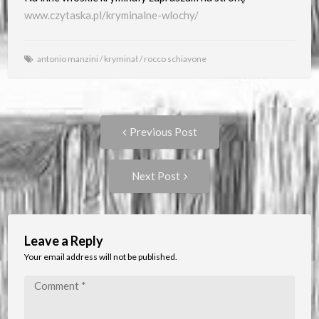
www.czytaska.pl/kryminalne-wlochy/
antonio manzini
/
kryminał
/
rocco schiavone
Post
Previous
Previous Post
post:
navigation
Next
Next Post
Post:
Leave a Reply
Your email address will not be published.
Comment
*