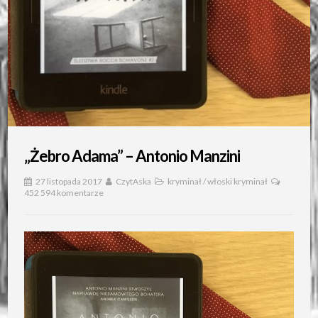
„Żebro Adama” – Antonio Manzini
27 listopada 2017
CzytAska
kryminał
/
włoski kryminał
452 594 komentarze