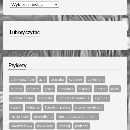
Archiwum…
Lubimy czytac
Etykiety
alek rogoziński
azja
biografia
czytanie
dokument
fantasy
felieton
groza
herstoria
historia
horror
II WŚ
kocham czytać
komedia
komedia kryminalna
kryminał
książki
kulinaria
literatura piękna
maciej siembieda
marta kisiel
montalbano
morderstwa w sandhamn
młodzieżowa
na wesoło
obyczaj
podróże