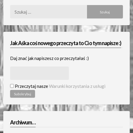
Szukaj:
Jak Aśka coś nowego przeczyta to Ci o tym napisze :)
Daj znać jak napiszesz co przeczytałaś :)
Przeczytaj nasze
Warunki korzystania z usługi
Archiwum…