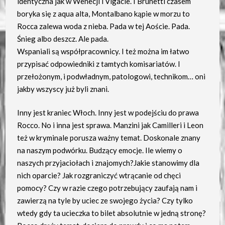
identyczna jak w Wenecji i Vigacie. I Brunetti czasem
boryka się z aqua alta, Montalbano kąpie w morzu to
Rocca zalewa woda z nieba. Pada w tej Aoście. Pada.
Śnieg albo deszcz. Ale pada.
Wspaniali są współpracownicy. I też można im łatwo
przypisać odpowiedniki z tamtych komisariatów. I
przełożonym, i podwładnym, patologowi, technikom… oni
jakby wszyscy już byli znani.
Inny jest kraniec Włoch. Inny jest w podejściu do prawa
Rocco. No i inna jest sprawa. Manzini jak Camilleri i Leon
też w kryminale porusza ważny temat. Doskonale znany
na naszym podwórku. Budzący emocje. Ile wiemy o
naszych przyjaciołach i znajomych?Jakie stanowimy dla
nich oparcie? Jak rozgraniczyć wtrącanie od chęci
pomocy? Czy w razie czego potrzebujący zaufają nam i
zawierzą na tyle by uciec ze swojego życia? Czy tylko
wtedy gdy ta ucieczka to bilet absolutnie w jedną stronę?