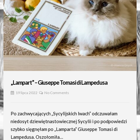
„Lampart” – Giuseppe Tomasi di Lampedusa
19 lipca 2022
No Comments
Po zachwycających „Sycylijskich lwach” odczuwałam
niedosyt dziewiętnastowiecznej Sycylii i po podpowiedzi
szybko sięgnęłam po „Lamparta” Giuseppe Tomasi di
Lampedusa. Oszołomiła…