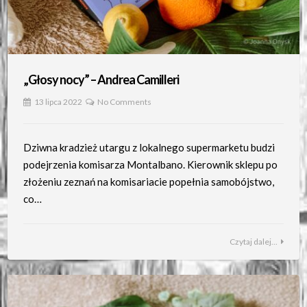
„Głosy nocy” – Andrea Camilleri
13 lipca 2022
No Comments
Dziwna kradzież utargu z lokalnego supermarketu budzi
podejrzenia komisarza Montalbano. Kierownik sklepu po
złożeniu zeznań na komisariacie popełnia samobójstwo,
co…
Czytaj dalej...