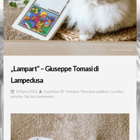
„Lampart” – Giuseppe Tomasi di
Lampedusa
19 lipca 2022
CzytAska
historia
/
literatura piękna
/
sycylia
/
włochy
No Comments