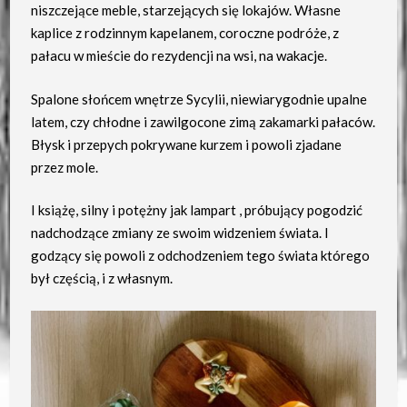
niszczejące meble, starzejących się lokajów. Własne
kaplice z rodzinnym kapelanem, coroczne podróże, z
pałacu w mieście do rezydencji na wsi, na wakacje.
Spalone słońcem wnętrze Sycylii, niewiarygodnie upalne
latem, czy chłodne i zawilgocone zimą zakamarki pałaców.
Błysk i przepych pokrywane kurzem i powoli zjadane
przez mole.
I książę, silny i potężny jak lampart , próbujący pogodzić
nadchodzące zmiany ze swoim widzeniem świata. I
godzący się powoli z odchodzeniem tego świata którego
był częścią, i z własnym.