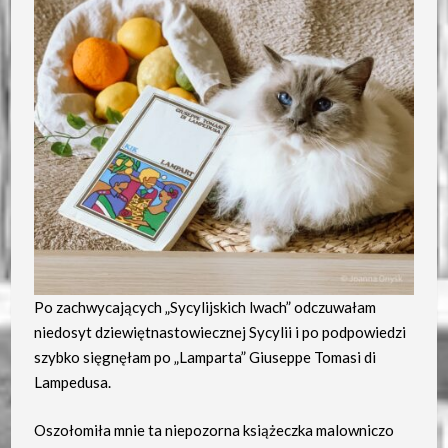
Po zachwycających „Sycylijskich lwach” odczuwałam
niedosyt dziewiętnastowiecznej Sycylii i po podpowiedzi
szybko sięgnęłam po „Lamparta” Giuseppe Tomasi di
Lampedusa.
Oszołomiła mnie ta niepozorna książeczka malowniczo