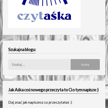
Szukaj na blogu:
Szukaj:
Jak Aśka coś nowego przeczyta to Ci o tym napisze :)
Daj znać jak napiszesz co przeczytałaś :)