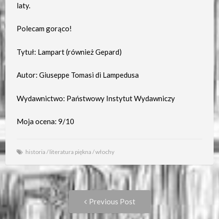
laty.
Polecam gorąco!
Tytuł: Lampart (również Gepard)
Autor: Giuseppe Tomasi di Lampedusa
Wydawnictwo: Państwowy Instytut Wydawniczy
Moja ocena: 9/10
historia
/
literatura piękna
/
włochy
Post
Previous
Previous Post
post: