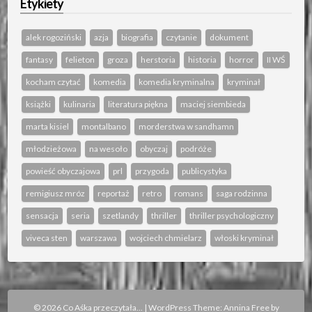
Etykiety
alek rogoziński
azja
biografia
czytanie
dokument
fantasy
felieton
groza
herstoria
historia
horror
II WŚ
kocham czytać
komedia
komedia kryminalna
kryminał
książki
kulinaria
literatura piękna
maciej siembieda
marta kisiel
montalbano
morderstwa w sandhamn
młodzieżowa
na wesoło
obyczaj
podróże
powieść obyczajowa
prl
przygoda
publicystyka
remigiusz mróz
reportaż
retro
romans
saga rodzinna
sensacja
seria
szetlandy
thriller
thriller psychologiczny
viveca sten
warszawa
wojciech chmielarz
włoski kryminał
© 2026 Co Aśka przeczytała...
|
WordPress Theme:
Annina Free
by