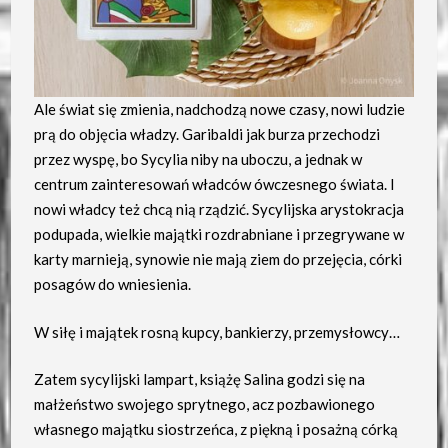
Ale świat się zmienia, nadchodzą nowe czasy, nowi ludzie
prą do objęcia władzy. Garibaldi jak burza przechodzi
przez wyspę, bo Sycylia niby na uboczu, a jednak w
centrum zainteresowań władców ówczesnego świata. I
nowi władcy też chcą nią rządzić. Sycylijska arystokracja
podupada, wielkie majątki rozdrabniane i przegrywane w
karty marnieją, synowie nie mają ziem do przejęcia, córki
posagów do wniesienia.
W siłę i majątek rosną kupcy, bankierzy, przemysłowcy…
Zatem sycylijski lampart, książę Salina godzi się na
małżeństwo swojego sprytnego, acz pozbawionego
własnego majątku siostrzeńca, z piękną i posażną córką