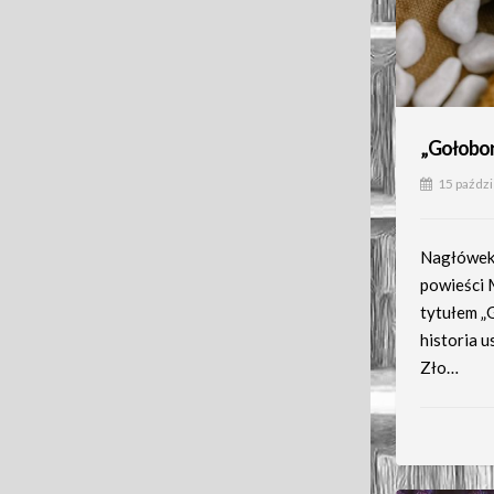
„Gołobor
15 paźdz
Nagłówek 
powieści 
tytułem „G
historia u
Zło…