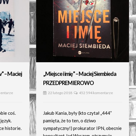
 – Maciej
„Miejsce i imię” – Maciej Siembieda
PRZEDPREMIEROWO
entarze
22 lutego 2018
452 594 komentarze
bie coś.
Jakub Kania, były (kto czytał „444”
język.
pamięta, że to ten, o dziwo
e historie.
sympatyczny!) prokurator IPN, obecnie
konsultant Jad Waszem, otrzymuje…