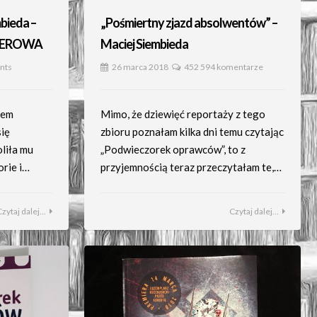
bieda –
„Pośmiertny zjazd absolwentów” –
IEROWA
Maciej Siembieda
nts
26 marca 2018
452 594 komentarze
zem
Mimo, że dziewięć reportaży z tego
się
zbioru poznałam kilka dni temu czytając
liła mu
„Podwieczorek oprawców”, to z
orie i…
przyjemnością teraz przeczytałam te,…
Czytaj dalej...
Czytaj dalej...