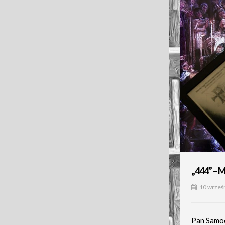
„444” – M
10 wrześ
Pan Samo