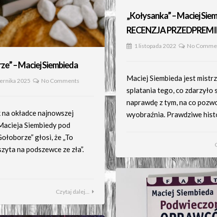
„Kołysanka” – Maciej Siem
RECENZJA PRZEDPREM
1 listopada 2022
No Comme
ze” – Maciej Siembieda
Maciej Siembieda jest mistr
iernika 2025
No Comments
splatania tego, co zdarzyło 
naprawdę z tym, na co pozwo
na okładce najnowszej
wyobraźnia. Prawdziwe hist
Macieja Siembiedy pod
ołoborze” głosi, że „To
szyta na podszewce ze zła”.
Czytaj dalej...