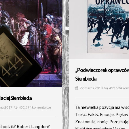
„Podwieczorek oprawców”
Siembieda
22 marca 2018
452 594 kom
aciej Siembieda
Ta niewielka pozycja ma w so
nia 2017
452 594 komentarze
Treść. Fakty. Emocje. Piękny 
Znakomitą ironię. Przejmując
chodzik? Robert Langdon?
Niektóre zamknięte i jasno…