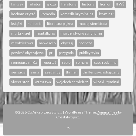
fantasy
felieton
groza
herstoria
historia
horror
II WŚ
kocham czytać
komedia
komedia kryminalna
kryminał
książki
kulinaria
literatura piękna
maciej siembieda
marta kisiel
montalbano
morderstwa w sandhamn
młodzieżowa
na wesoło
obyczaj
podróże
powieść obyczajowa
prl
przygoda
publicystyka
remigiusz mróz
reportaż
retro
romans
saga rodzinna
sensacja
seria
szetlandy
thriller
thriller psychologiczny
viveca sten
warszawa
wojciech chmielarz
włoski kryminał
© 2026 Co Aśka przeczytała...
|
WordPress Theme:
Annina Free
by
CrestaProject.