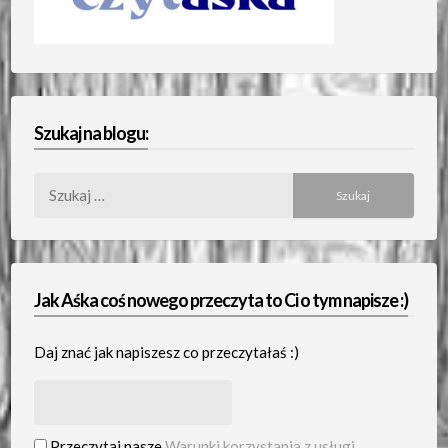
Szukaj na blogu:
Szukaj:
Jak Aśka coś nowego przeczyta to Ci o tym napisze :)
Daj znać jak napiszesz co przeczytałaś :)
Przeczytaj nasze
Warunki korzystania z usługi