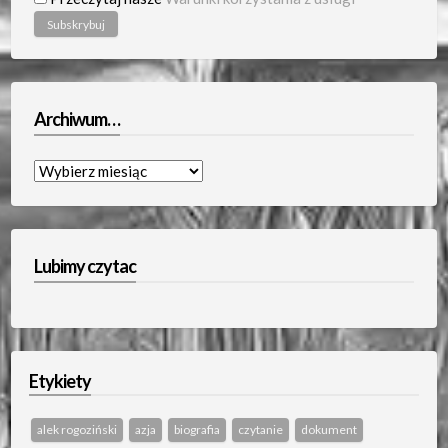
Archiwum…
Archiwum…
Lubimy czytac
Etykiety
alek rogoziński
azja
biografia
czytanie
dokument