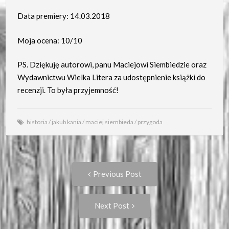
Data premiery: 14.03.2018
Moja ocena: 10/10
PS. Dziękuję autorowi, panu Maciejowi Siembiedzie oraz
Wydawnictwu Wielka Litera za udostępnienie książki do
recenzji. To była przyjemność!
historia
/
jakub kania
/
maciej siembieda
/
przygoda
Post
Previous
Previous Post
post:
navigation
Next
Next Post
Post: