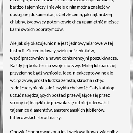
bardzo tajemniczy i niewiele o nim można znaleźć w
dostępnej dokumentacji. Cel zlecenia, jak najbardziej
chlubny, żydowscy potomkowie chcą upamiętnić miejsce
kaźni swoich pobratymców.
Ale jak się okazuje, nic nie jest jednowymiarowe w tej
historii. Zleceniodawcy, wielu pośredników,
współpracownicy a nawet konkurencyjni poszukiwacze.
Każdy jej bohater ma swoje motywy. Mniej lub bardziej
przyziemne bądź wzniosłe. Idee, nieakceptowalne ale
wciąż żywe, prosta ludzka zemsta, skrucha i chęć
zadośćuczynienia, ale i zwykła chciwość. Cały katalog
uczuć napędzających postaci przewijające się przez
strony tej książki nie pozwala się od niej oderwać. I
tajemnice diamentów, amsterdamskich jubilerów,
hitlerowskich zbrodniarzy.
Opowieść poprowadzona jest wielowątkowo, więc niby