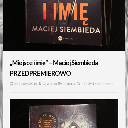
„Miejsce i imię” – Maciej Siembieda
PRZEDPREMIEROWO
22 lutego 2018
CzytAska
historia
452 594 komentarze