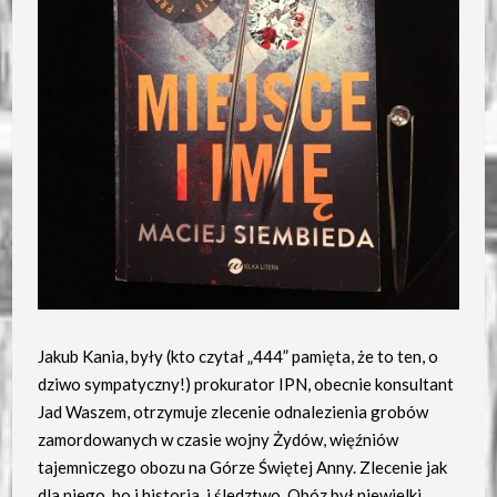
Jakub Kania, były (kto czytał „444” pamięta, że to ten, o
dziwo sympatyczny!) prokurator IPN, obecnie konsultant
Jad Waszem, otrzymuje zlecenie odnalezienia grobów
zamordowanych w czasie wojny Żydów, więźniów
tajemniczego obozu na Górze Świętej Anny. Zlecenie jak
dla niego, bo i historia, i śledztwo. Obóz był niewielki,