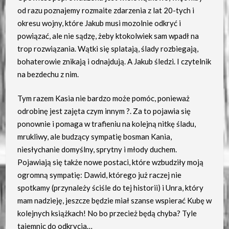
od razu poznajemy rozmaite zdarzenia z lat 20-tych i
okresu wojny, które Jakub musi mozolnie odkryć i
powiązać, ale nie sądzę, żeby ktokolwiek sam wpadł na
trop rozwiązania. Wątki się splatają, ślady rozbiegają,
bohaterowie znikają i odnajdują. A Jakub śledzi. I czytelnik
na bezdechu z nim.
Tym razem Kasia nie bardzo może pomóc, ponieważ
odrobinę jest zajęta czym innym ?. Za to pojawia się
ponownie i pomaga w trafieniu na kolejną nitkę śladu,
mrukliwy, ale budzący sympatię bosman Kania,
niesłychanie domyślny, sprytny i młody duchem.
Pojawiają się także nowe postaci, które wzbudziły moją
ogromną sympatię: Dawid, którego już raczej nie
spotkamy (przynależy ściśle do tej historii) i Unra, który
mam nadzieję, jeszcze będzie miał szanse wspierać Kubę w
kolejnych książkach! No bo przecież będą chyba? Tyle
tajemnic do odkrycia…