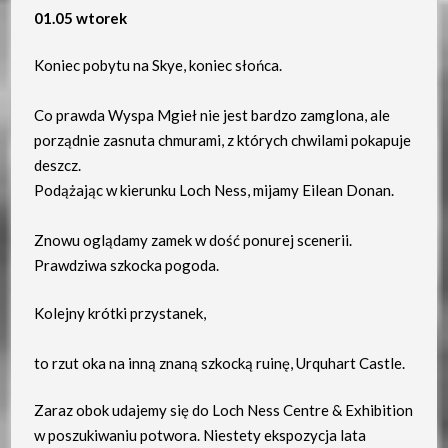
01.05 wtorek
Koniec pobytu na Skye, koniec słońca.
Co prawda Wyspa Mgieł nie jest bardzo zamglona, ale
porządnie zasnuta chmurami, z których chwilami pokapuje
deszcz.
Podążając w kierunku Loch Ness, mijamy Eilean Donan.
Znowu oglądamy zamek w dość ponurej scenerii.
Prawdziwa szkocka pogoda.
Kolejny krótki przystanek,
to rzut oka na inną znaną szkocką ruinę, Urquhart Castle.
Zaraz obok udajemy się do Loch Ness Centre & Exhibition
w poszukiwaniu potwora. Niestety ekspozycja lata