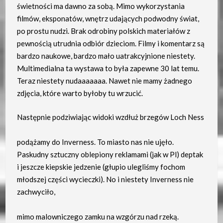
świetności ma dawno za sobą. Mimo wykorzystania
filmów, eksponatów, wnętrz udających podwodny świat,
po prostu nudzi. Brak odrobiny polskich materiałów z
pewnością utrudnia odbiór dzieciom. Filmy i komentarz są
bardzo naukowe, bardzo mało uatrakcyjnione niestety.
Multimedialna ta wystawa to była zapewne 30 lat temu.
Teraz niestety nudaaaaaaa. Nawet nie mamy żadnego
zdjęcia, które warto byłoby tu wrzucić.
Następnie podziwiając widoki wzdłuż brzegów Loch Ness
podążamy do Inverness. To miasto nas nie ujęło.
Paskudny sztuczny oblepiony reklamami (jak w Pl) deptak
i jeszcze kiepskie jedzenie (głupio ulegliśmy fochom
młodszej części wycieczki). No i niestety Inverness nie
zachwyciło,
mimo malowniczego zamku na wzgórzu nad rzeką.