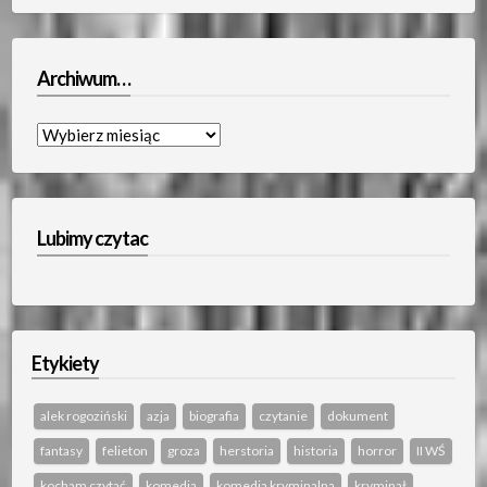
Archiwum…
Archiwum…
Lubimy czytac
Etykiety
alek rogoziński
azja
biografia
czytanie
dokument
fantasy
felieton
groza
herstoria
historia
horror
II WŚ
kocham czytać
komedia
komedia kryminalna
kryminał