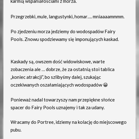
karmią wspaniałościami z morza.
Przegrzebki, mule, langustynki, homar…. mniaaaammmm.
Po zjedzeniu morza jedziemy do wodospadów Fairy
Pools. Znowu spodziewamy się imponujących kaskad.
Kaskady są, owszem dość widowiskowe, warte
zobaczenia ale … dobrze, że za ostatnią stoi tablica
„koniec atrakcji”, bo szlibyśmy dalej, szukając
oczekiwanych oszałamiających wodospadów 😀
Ponieważ nadal towarzyszy nam przepiękne słońce
spacer do Fairy Pools uznajemy i tak za udany.
Wracamy do Portree, idziemy na kolację do miejscowego
pubu.