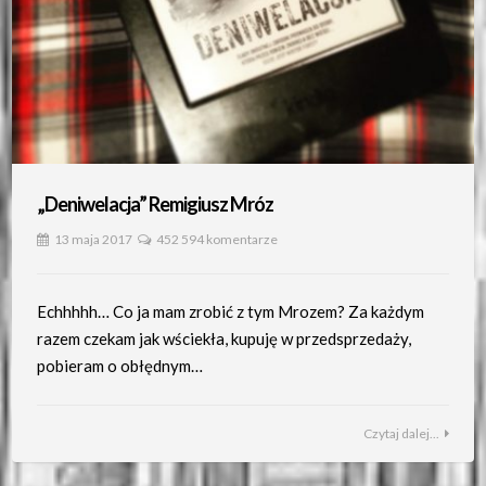
„Deniwelacja” Remigiusz Mróz
13 maja 2017
452 594 komentarze
Echhhhh… Co ja mam zrobić z tym Mrozem? Za każdym
razem czekam jak wściekła, kupuję w przedsprzedaży,
pobieram o obłędnym…
Czytaj dalej...