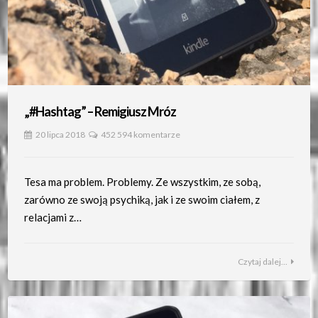
„#Hashtag” – Remigiusz Mróz
20 lipca 2018
452 594 komentarze
Tesa ma problem. Problemy. Ze wszystkim, ze sobą,
zarówno ze swoją psychiką, jak i ze swoim ciałem, z
relacjami z…
Czytaj dalej...