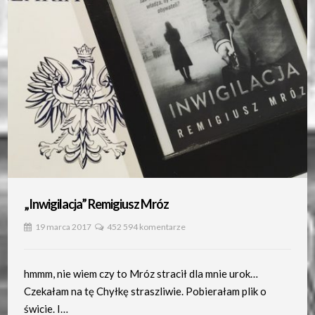
„Inwigilacja” Remigiusz Mróz
19 marca 2017
452 594 komentarze
hmmm, nie wiem czy to Mróz stracił dla mnie urok…
Czekałam na tę Chyłkę straszliwie. Pobierałam plik o
świcie. I…