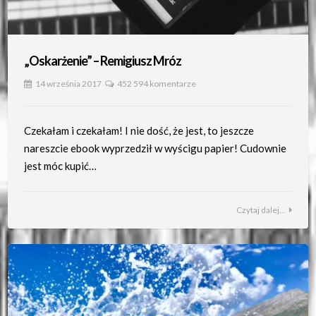
„Oskarżenie” – Remigiusz Mróz
14 września 2017
452 594 komentarze
Czekałam i czekałam! I nie dość, że jest, to jeszcze
nareszcie ebook wyprzedził w wyścigu papier! Cudownie
jest móc kupić…
Czytaj dalej...