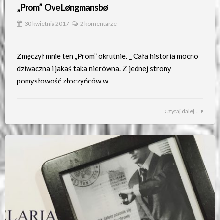
„Prom” Ove Løngmansbø
30 kwietnia 2017
2 komentarze
Zmęczył mnie ten „Prom” okrutnie. _ Cała historia mocno
dziwaczna i jakaś taka nierówna. Z jednej strony
pomysłowość złoczyńców w…
Czytaj dalej...