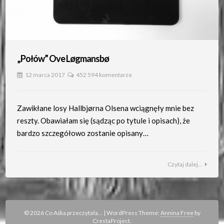
„Połów” Ove Løgmansbø
12 marca 2017
452 594 komentarze
Zawikłane losy Hallbjørna Olsena wciągnęły mnie bez
reszty. Obawiałam się (sądząc po tytule i opisach), że
bardzo szczegółowo zostanie opisany…
Czytaj dalej...
© 2026 Co Aśka przeczytała...
|
WordPress Theme:
Annina Free
by
CrestaProject.