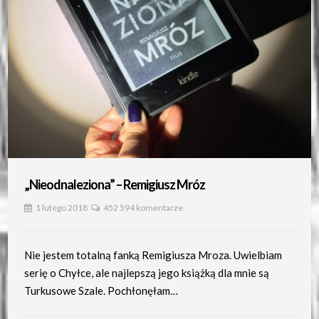
„Nieodnaleziona” – Remigiusz Mróz
1 lutego 2018
452 594 komentarze
Nie jestem totalną fanką Remigiusza Mroza. Uwielbiam
serię o Chyłce, ale najlepszą jego książką dla mnie są
Turkusowe Szale. Pochłonęłam…