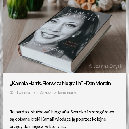
„Kamala Harris. Pierwsza biografia” – Dan Morain
4 kwietnia 2021
452 594 komentarze
To bardzo „służbowa” biografia. Szeroko i szczegółowo
są opisane kroki Kamali wiodące ją poprzez kolejne
urzędy do miejsca, w którym…