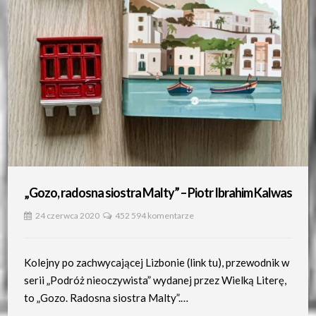
„Gozo, radosna siostra Malty” – Piotr Ibrahim Kalwas
24 czerwca 2020
452 594 komentarze
Kolejny po zachwycającej Lizbonie (link tu), przewodnik w
serii „Podróż nieoczywista” wydanej przez Wielką Literę,
to „Gozo. Radosna siostra Malty”.…