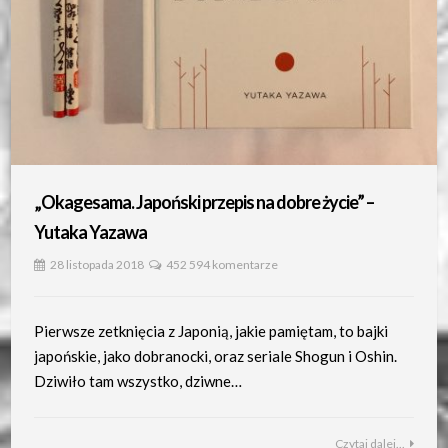
„Okagesama. Japoński przepis na dobre życie” –
Yutaka Yazawa
28 listopada 2018
452 594 komentarze
Pierwsze zetknięcia z Japonią, jakie pamiętam, to bajki
japońskie, jako dobranocki, oraz seriale Shogun i Oshin.
Dziwiło tam wszystko, dziwne…
Czytaj dalej...