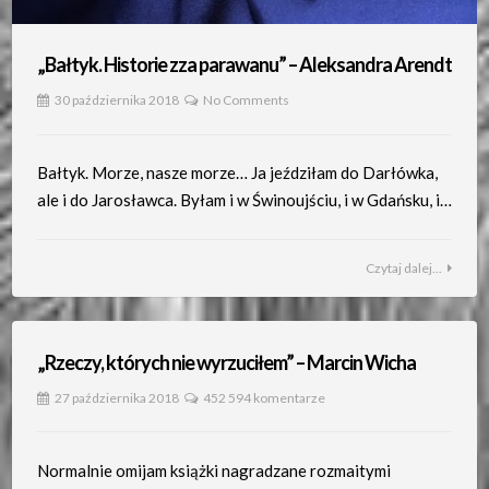
„Bałtyk. Historie zza parawanu” – Aleksandra Arendt
30 października 2018
No Comments
Bałtyk. Morze, nasze morze… Ja jeździłam do Darłówka,
ale i do Jarosławca. Byłam i w Świnoujściu, i w Gdańsku, i…
Czytaj dalej...
„Rzeczy, których nie wyrzuciłem” – Marcin Wicha
27 października 2018
452 594 komentarze
Normalnie omijam książki nagradzane rozmaitymi