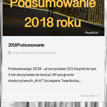
2018 Podsumowanie
30 grudnia 2018
4 komentarze
Podsumowując 2018 – przeczytałam 101 książek (w tym
5 nie doczytałam do końca). W tym gronie
niedoczytanych „Król” Szczepana Twardocha,…
Czytaj dalej...