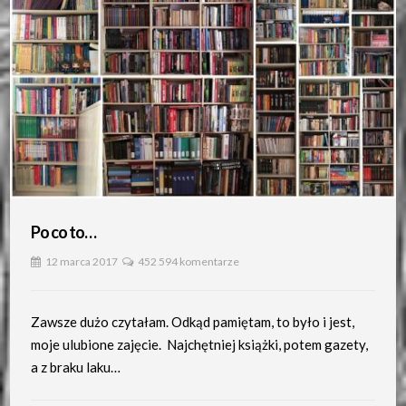
Po co to…
12 marca 2017
452 594 komentarze
Zawsze dużo czytałam. Odkąd pamiętam, to było i jest,
moje ulubione zajęcie. Najchętniej książki, potem gazety,
a z braku laku…