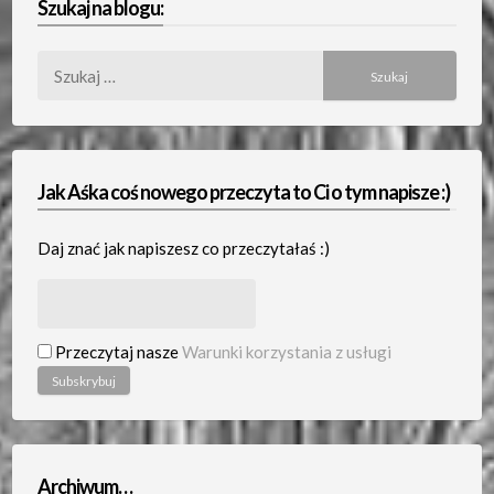
Szukaj na blogu:
Szukaj:
Jak Aśka coś nowego przeczyta to Ci o tym napisze :)
Daj znać jak napiszesz co przeczytałaś :)
Przeczytaj nasze
Warunki korzystania z usługi
Archiwum…