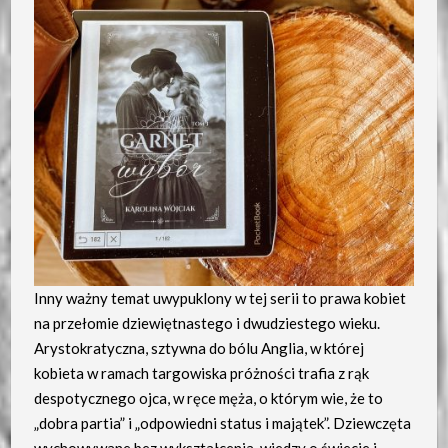
Inny ważny temat uwypuklony w tej serii to prawa kobiet
na przełomie dziewiętnastego i dwudziestego wieku.
Arystokratyczna, sztywna do bólu Anglia, w której
kobieta w ramach targowiska próżności trafia z rąk
despotycznego ojca, w ręce męża, o którym wie, że to
„dobra partia” i „odpowiedni status i majątek”. Dziewczęta