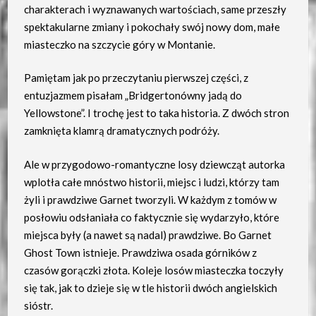
charakterach i wyznawanych wartościach, same przeszły
spektakularne zmiany i pokochały swój nowy dom, małe
miasteczko na szczycie góry w Montanie.
Pamiętam jak po przeczytaniu pierwszej części, z
entuzjazmem pisałam „Bridgertonówny jadą do
Yellowstone”. I trochę jest to taka historia. Z dwóch stron
zamknięta klamrą dramatycznych podróży.
Ale w przygodowo-romantyczne losy dziewcząt autorka
wplotła całe mnóstwo historii, miejsc i ludzi, którzy tam
żyli i prawdziwe Garnet tworzyli. W każdym z tomów w
posłowiu odsłaniała co faktycznie się wydarzyło, które
miejsca były (a nawet są nadal) prawdziwe. Bo Garnet
Ghost Town istnieje. Prawdziwa osada górników z
czasów gorączki złota. Koleje losów miasteczka toczyły
się tak, jak to dzieje się w tle historii dwóch angielskich
sióstr.