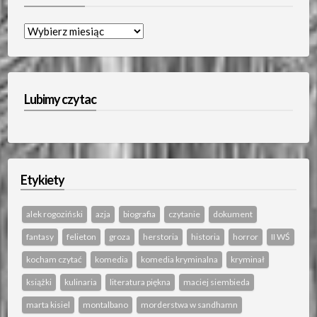
Archiwum…
Lubimy czytac
Etykiety
alek rogoziński
azja
biografia
czytanie
dokument
fantasy
felieton
groza
herstoria
historia
horror
II WŚ
kocham czytać
komedia
komedia kryminalna
kryminał
książki
kulinaria
literatura piękna
maciej siembieda
marta kisiel
montalbano
morderstwa w sandhamn