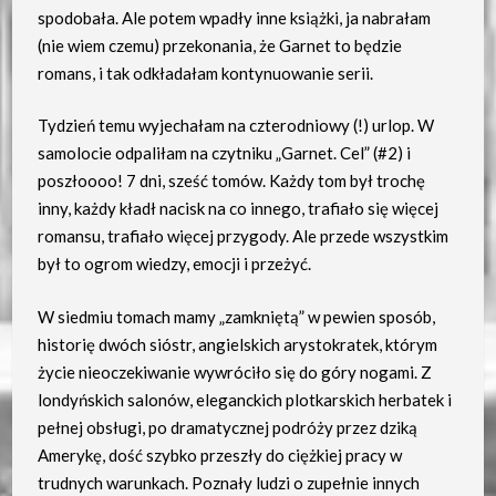
spodobała. Ale potem wpadły inne książki, ja nabrałam
(nie wiem czemu) przekonania, że Garnet to będzie
romans, i tak odkładałam kontynuowanie serii.
Tydzień temu wyjechałam na czterodniowy (!) urlop. W
samolocie odpaliłam na czytniku „Garnet. Cel” (#2) i
poszłoooo! 7 dni, sześć tomów. Każdy tom był trochę
inny, każdy kładł nacisk na co innego, trafiało się więcej
romansu, trafiało więcej przygody. Ale przede wszystkim
był to ogrom wiedzy, emocji i przeżyć.
W siedmiu tomach mamy „zamkniętą” w pewien sposób,
historię dwóch sióstr, angielskich arystokratek, którym
życie nieoczekiwanie wywróciło się do góry nogami. Z
londyńskich salonów, eleganckich plotkarskich herbatek i
pełnej obsługi, po dramatycznej podróży przez dziką
Amerykę, dość szybko przeszły do ciężkiej pracy w
trudnych warunkach. Poznały ludzi o zupełnie innych