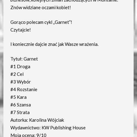
Znów widziane oczami kobiet!
Gorąco polecam cykl „Garnet”!
Czytajcie!
I koniecznie dajcie znać jak Wasze wrażenia.
Tytuł: Garnet
#1 Droga
#2 Cel
#3 Wybór
#4 Rozstanie
#5 Kara
#6 Szansa
#7 Strata
Autorka: Karolina Wójciak
Wydawnictwo: KW Publishing House
Moja ocena: 9/10