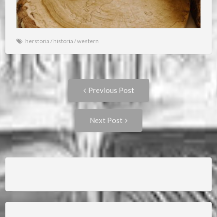
herstoria
/
historia
/
western
Post
Previous
Previous Post
post:
navigation
Next
Next Post
Post: