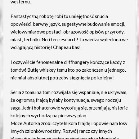
westernu.
Fantastyczną robotę robi tu umiejętność snucia
opowieści, barwny język, sugestywne budowanie emocji,
wielowymiarowe postaci, obrazowość opisów przyrody,
miast, techniki. No i ten research! Ta wiedza wpleciona we
wciągającą historię! Chapeau bas!
I oczywiście fenomenalne cliffhangery kończące każdy z
tomów! Butlę whiskey temu kto po zakończeniu jednego,
nie miał absolutnej potrzeby sięgnięcia po kolejny!
Seria z tomu na tom rozwijała się wspaniale, nie ukrywam,
że ogromną frajdą byłaby kontynuacja, swego rodzaju
saga. Jedni bohaterowie wycofują się, przemijają, historie
kolejnych wychodzą na pierwszy plan.
Może Autorka zrobi czytelnikom frajdę i opowie nam losy
innych członków rodziny. Rozwój rancz czy innych
biznesów, kolejnych zmian zachodzących w Montanie.