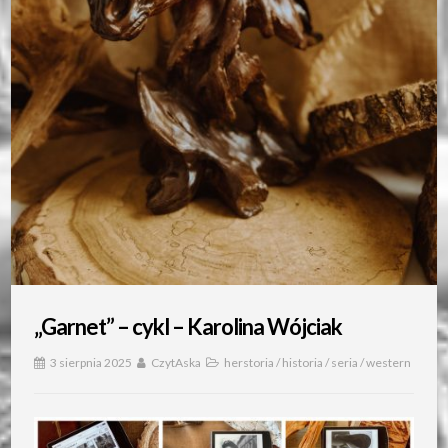
„Garnet” – cykl – Karolina Wójciak
3 sierpnia 2025
CzytAska
herstoria
/
historia
/
seria
/
western