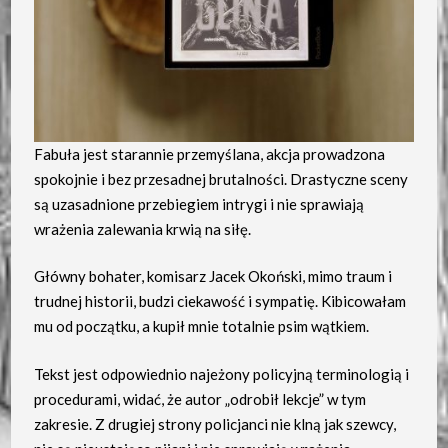
Fabuła jest starannie przemyślana, akcja prowadzona
spokojnie i bez przesadnej brutalności. Drastyczne sceny
są uzasadnione przebiegiem intrygi i nie sprawiają
wrażenia zalewania krwią na siłę.
Główny bohater, komisarz Jacek Okoński, mimo traum i
trudnej historii, budzi ciekawość i sympatię. Kibicowałam
mu od początku, a kupił mnie totalnie psim wątkiem.
Tekst jest odpowiednio najeżony policyjną terminologią i
procedurami, widać, że autor „odrobił lekcje” w tym
zakresie. Z drugiej strony policjanci nie klną jak szewcy,