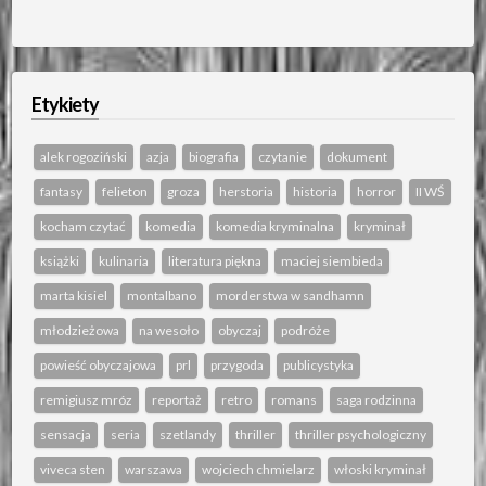
Etykiety
alek rogoziński
azja
biografia
czytanie
dokument
fantasy
felieton
groza
herstoria
historia
horror
II WŚ
kocham czytać
komedia
komedia kryminalna
kryminał
książki
kulinaria
literatura piękna
maciej siembieda
marta kisiel
montalbano
morderstwa w sandhamn
młodzieżowa
na wesoło
obyczaj
podróże
powieść obyczajowa
prl
przygoda
publicystyka
remigiusz mróz
reportaż
retro
romans
saga rodzinna
sensacja
seria
szetlandy
thriller
thriller psychologiczny
viveca sten
warszawa
wojciech chmielarz
włoski kryminał