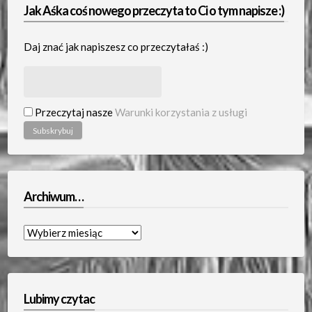
Jak Aśka coś nowego przeczyta to Ci o tym napisze :)
Daj znać jak napiszesz co przeczytałaś :)
Przeczytaj nasze
Warunki korzystania z usługi
Archiwum…
Archiwum…
Lubimy czytac