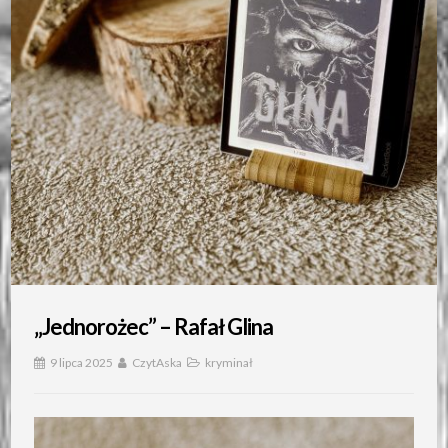
„Jednorożec” – Rafał Glina
9 lipca 2025
CzytAska
kryminał