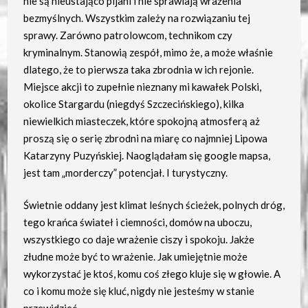
nie są nieustająco pijani i nie sprawiają wrażenia
bezmyślnych. Wszystkim zależy na rozwiązaniu tej
sprawy. Zarówno patrolowcom, technikom czy
kryminalnym. Stanowią zespół, mimo że, a może właśnie
dlatego, że to pierwsza taka zbrodnia w ich rejonie.
Miejsce akcji to zupełnie nieznany mi kawałek Polski,
okolice Stargardu (niegdyś Szczecińskiego), kilka
niewielkich miasteczek, które spokojną atmosferą aż
proszą się o serię zbrodni na miarę co najmniej Lipowa
Katarzyny Puzyńskiej. Naoglądałam się google mapsa,
jest tam „morderczy” potencjał. I turystyczny.
Świetnie oddany jest klimat leśnych ścieżek, polnych dróg,
tego krańca świateł i ciemności, domów na uboczu,
wszystkiego co daje wrażenie ciszy i spokoju. Jakże
złudne może być to wrażenie. Jak umiejętnie może
wykorzystać je ktoś, komu coś złego kluje się w głowie. A
co i komu może się kluć, nigdy nie jesteśmy w stanie