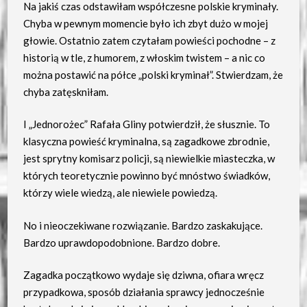
Na jakiś czas odstawiłam współczesne polskie kryminały.
Chyba w pewnym momencie było ich zbyt dużo w mojej
głowie. Ostatnio zatem czytałam powieści pochodne – z
historią w tle, z humorem, z włoskim twistem – a nic co
można postawić na półce „polski kryminał”. Stwierdzam, że
chyba zatęskniłam.
I „Jednorożec” Rafała Gliny potwierdził, że słusznie. To
klasyczna powieść kryminalna, są zagadkowe zbrodnie,
jest sprytny komisarz policji, są niewielkie miasteczka, w
których teoretycznie powinno być mnóstwo świadków,
którzy wiele wiedzą, ale niewiele powiedzą.
No i nieoczekiwane rozwiązanie. Bardzo zaskakujące.
Bardzo uprawdopodobnione. Bardzo dobre.
Zagadka początkowo wydaje się dziwna, ofiara wręcz
przypadkowa, sposób działania sprawcy jednocześnie