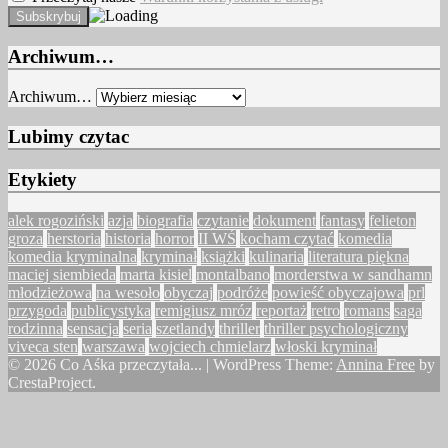
Archiwum…
Archiwum…
Lubimy czytac
Etykiety
alek rogoziński
azja
biografia
czytanie
dokument
fantasy
felieton
groza
herstoria
historia
horror
II WŚ
kocham czytać
komedia
komedia kryminalna
kryminał
książki
kulinaria
literatura piękna
maciej siembieda
marta kisiel
montalbano
morderstwa w sandhamn
młodzieżowa
na wesoło
obyczaj
podróże
powieść obyczajowa
prl
przygoda
publicystyka
remigiusz mróz
reportaż
retro
romans
saga
rodzinna
sensacja
seria
szetlandy
thriller
thriller psychologiczny
viveca sten
warszawa
wojciech chmielarz
włoski kryminał
© 2026 Co Aśka przeczytała...
|
WordPress Theme:
Annina Free
by
CrestaProject.