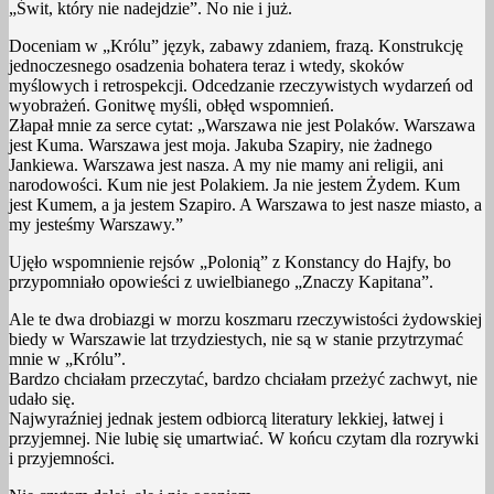
„Świt, który nie nadejdzie”. No nie i już.
Doceniam w „Królu” język, zabawy zdaniem, frazą. Konstrukcję
jednoczesnego osadzenia bohatera teraz i wtedy, skoków
myślowych i retrospekcji. Odcedzanie rzeczywistych wydarzeń od
wyobrażeń. Gonitwę myśli, obłęd wspomnień.
Złapał mnie za serce cytat: „Warszawa nie jest Polaków. Warszawa
jest Kuma. Warszawa jest moja. Jakuba Szapiry, nie żadnego
Jankiewa. Warszawa jest nasza. A my nie mamy ani religii, ani
narodowości. Kum nie jest Polakiem. Ja nie jestem Żydem. Kum
jest Kumem, a ja jestem Szapiro. A Warszawa to jest nasze miasto, a
my jesteśmy Warszawy.”
Ujęło wspomnienie rejsów „Polonią” z Konstancy do Hajfy, bo
przypomniało opowieści z uwielbianego „Znaczy Kapitana”.
Ale te dwa drobiazgi w morzu koszmaru rzeczywistości żydowskiej
biedy w Warszawie lat trzydziestych, nie są w stanie przytrzymać
mnie w „Królu”.
Bardzo chciałam przeczytać, bardzo chciałam przeżyć zachwyt, nie
udało się.
Najwyraźniej jednak jestem odbiorcą literatury lekkiej, łatwej i
przyjemnej. Nie lubię się umartwiać. W końcu czytam dla rozrywki
i przyjemności.