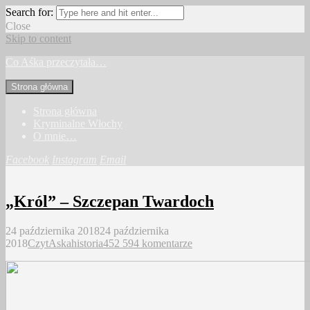
Search for:
Close
Skip to content
Co Aśka przeczytała…
Strona główna
Strona główna
Kryminalne Włochy
O mnie…
Facebook
Instagram
Email
„Król” – Szczepan Twardoch
24 października 2018
24 października
2018
CzytAska
historia
452 594 komentarze