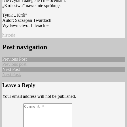
Nie czytam dalej, ale i nie oceniam.
„Królestwa” nawet nie spróbuję.
Tytuł: „ Król”
Autor: Szczepan Twardoch
Wydawnictwo: Literackie
historia
Post navigation
Previous Post
Previous post:
Next Post
Next Post:
Leave a Reply
Your email address will not be published.