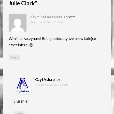
Julie Clark
”
Kryminał na talerzu
pisze:
14 czerwca 2020 o 16:24
Właśnie zaczynam! Robię obiecany wyłom w kolejce
czytelniczej 😉
Reply
CzytAska
pisze:
14 czerwca 2020 o 16:28
Słusznie!
Reply