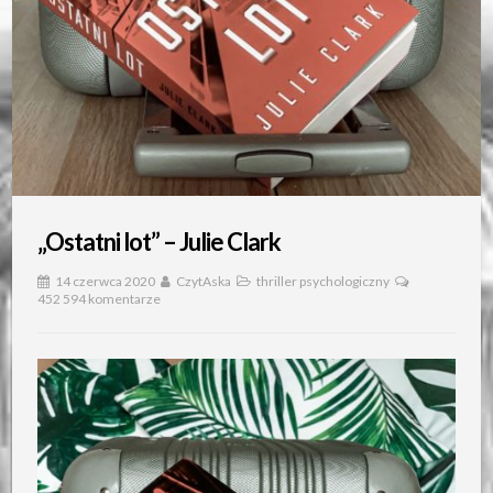
„Ostatni lot” – Julie Clark
14 czerwca 2020
CzytAska
thriller psychologiczny
452 594 komentarze