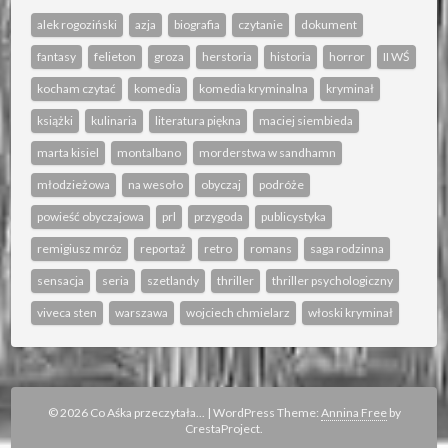
alek rogoziński
azja
biografia
czytanie
dokument
fantasy
felieton
groza
herstoria
historia
horror
II WŚ
kocham czytać
komedia
komedia kryminalna
kryminał
książki
kulinaria
literatura piękna
maciej siembieda
marta kisiel
montalbano
morderstwa w sandhamn
młodzieżowa
na wesoło
obyczaj
podróże
powieść obyczajowa
prl
przygoda
publicystyka
remigiusz mróz
reportaż
retro
romans
saga rodzinna
sensacja
seria
szetlandy
thriller
thriller psychologiczny
viveca sten
warszawa
wojciech chmielarz
włoski kryminał
© 2026 Co Aśka przeczytała...
|
WordPress Theme:
Annina Free
by
CrestaProject.