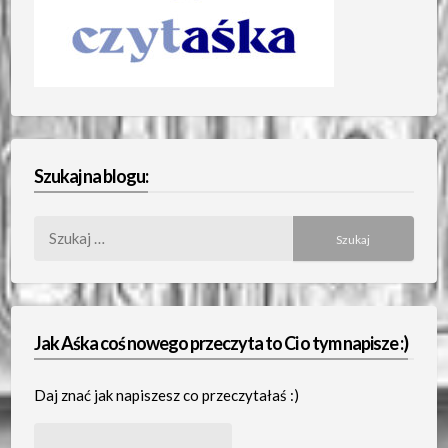
Szukaj na blogu:
Szukaj:
Jak Aśka coś nowego przeczyta to Ci o tym napisze :)
Daj znać jak napiszesz co przeczytałaś :)