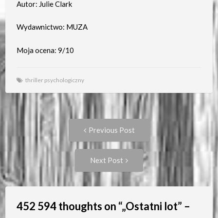
Autor: Julie Clark
Wydawnictwo: MUZA
Moja ocena: 9/10
thriller psychologiczny
Post
Previous
Previous Post
post:
navigation
Next
Next Post
Post:
452 594 thoughts on “
„Ostatni lot” –