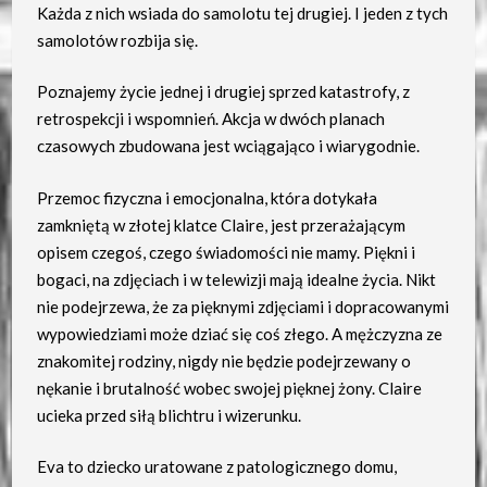
Każda z nich wsiada do samolotu tej drugiej. I jeden z tych
samolotów rozbija się.
Poznajemy życie jednej i drugiej sprzed katastrofy, z
retrospekcji i wspomnień. Akcja w dwóch planach
czasowych zbudowana jest wciągająco i wiarygodnie.
Przemoc fizyczna i emocjonalna, która dotykała
zamkniętą w złotej klatce Claire, jest przerażającym
opisem czegoś, czego świadomości nie mamy. Piękni i
bogaci, na zdjęciach i w telewizji mają idealne życia. Nikt
nie podejrzewa, że za pięknymi zdjęciami i dopracowanymi
wypowiedziami może dziać się coś złego. A mężczyzna ze
znakomitej rodziny, nigdy nie będzie podejrzewany o
nękanie i brutalność wobec swojej pięknej żony. Claire
ucieka przed siłą blichtru i wizerunku.
Eva to dziecko uratowane z patologicznego domu,