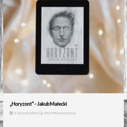
„Horyzont” – Jakub Małecki
5 stycznia 2020
452 594 komentarze