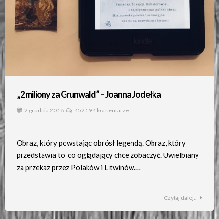
„2 miliony za Grunwald” – Joanna Jodełka
2 grudnia 2018
452 594 komentarze
Obraz, który powstając obrósł legendą. Obraz, który
przedstawia to, co oglądający chce zobaczyć. Uwielbiany
za przekaz przez Polaków i Litwinów.…
Czytaj dalej...