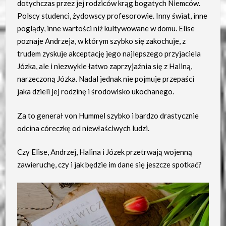
dotychczas przez jej rodziców krąg bogatych Niemców.
Polscy studenci, żydowscy profesorowie. Inny świat, inne
poglądy, inne wartości niż kultywowane w domu. Elise
poznaje Andrzeja, w którym szybko się zakochuje, z
trudem zyskuje akceptację jego najlepszego przyjaciela
Józka, ale i niezwykle łatwo zaprzyjaźnia się z Haliną,
narzeczoną Józka. Nadal jednak nie pojmuje przepaści
jaka dzieli jej rodzinę i środowisko ukochanego.
Za to generał von Hummel szybko i bardzo drastycznie
odcina córeczkę od niewłaściwych ludzi.
Czy Elise, Andrzej, Halina i Józek przetrwają wojenną
zawieruchę, czy i jak będzie im dane się jeszcze spotkać?