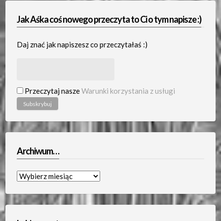
Jak Aśka coś nowego przeczyta to Ci o tym napisze :)
Daj znać jak napiszesz co przeczytałaś :)
Przeczytaj nasze
Warunki korzystania z usługi
Archiwum…
Archiwum…