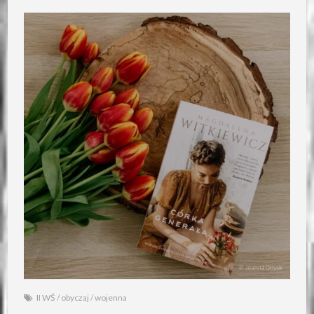
II WŚ
/
obyczaj
/
wojenna