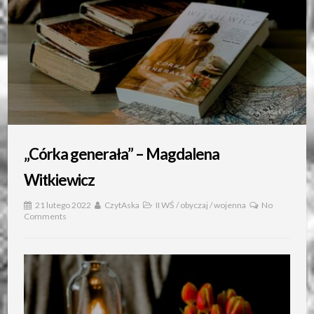
„Córka generała” – Magdalena
Witkiewicz
21 lutego 2022
CzytAska
II WŚ
/
obyczaj
/
wojenna
No
Comments