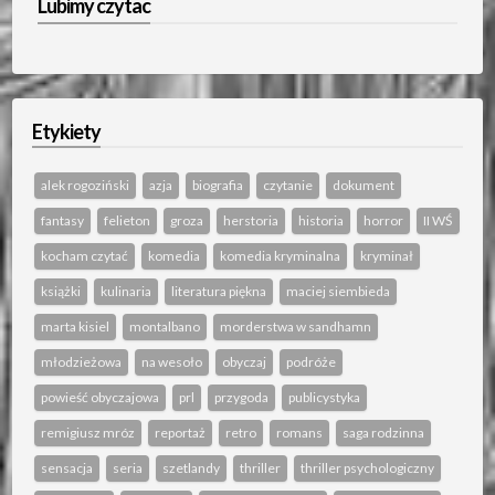
Lubimy czytac
Etykiety
alek rogoziński
azja
biografia
czytanie
dokument
fantasy
felieton
groza
herstoria
historia
horror
II WŚ
kocham czytać
komedia
komedia kryminalna
kryminał
książki
kulinaria
literatura piękna
maciej siembieda
marta kisiel
montalbano
morderstwa w sandhamn
młodzieżowa
na wesoło
obyczaj
podróże
powieść obyczajowa
prl
przygoda
publicystyka
remigiusz mróz
reportaż
retro
romans
saga rodzinna
sensacja
seria
szetlandy
thriller
thriller psychologiczny