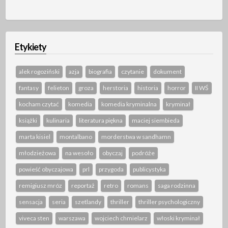
Etykiety
alek rogoziński
azja
biografia
czytanie
dokument
fantasy
felieton
groza
herstoria
historia
horror
II WŚ
kocham czytać
komedia
komedia kryminalna
kryminał
książki
kulinaria
literatura piękna
maciej siembieda
marta kisiel
montalbano
morderstwa w sandhamn
młodzieżowa
na wesoło
obyczaj
podróże
powieść obyczajowa
prl
przygoda
publicystyka
remigiusz mróz
reportaż
retro
romans
saga rodzinna
sensacja
seria
szetlandy
thriller
thriller psychologiczny
viveca sten
warszawa
wojciech chmielarz
włoski kryminał