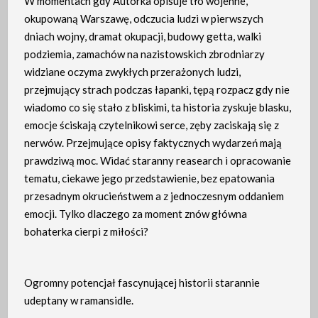
W momentach gdy Autorka opisuje tło wojenne,
okupowaną Warszawę, odczucia ludzi w pierwszych
dniach wojny, dramat okupacji, budowy getta, walki
podziemia, zamachów na nazistowskich zbrodniarzy
widziane oczyma zwykłych przerażonych ludzi,
przejmujący strach podczas łapanki, tępą rozpacz gdy nie
wiadomo co się stało z bliskimi, ta historia zyskuje blasku,
emocje ściskają czytelnikowi serce, zęby zaciskają się z
nerwów. Przejmujące opisy faktycznych wydarzeń mają
prawdziwą moc. Widać staranny reasearch i opracowanie
tematu, ciekawe jego przedstawienie, bez epatowania
przesadnym okrucieństwem a z jednoczesnym oddaniem
emocji. Tylko dlaczego za moment znów główna
bohaterka cierpi z miłości?
Ogromny potencjał fascynującej historii starannie
udeptany w ramansidle.