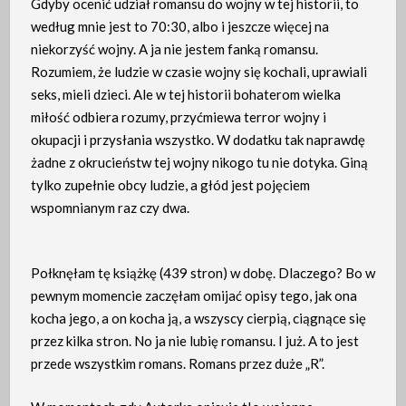
Gdyby ocenić udział romansu do wojny w tej historii, to
według mnie jest to 70:30, albo i jeszcze więcej na
niekorzyść wojny. A ja nie jestem fanką romansu.
Rozumiem, że ludzie w czasie wojny się kochali, uprawiali
seks, mieli dzieci. Ale w tej historii bohaterom wielka
miłość odbiera rozumy, przyćmiewa terror wojny i
okupacji i przysłania wszystko. W dodatku tak naprawdę
żadne z okrucieństw tej wojny nikogo tu nie dotyka. Giną
tylko zupełnie obcy ludzie, a głód jest pojęciem
wspomnianym raz czy dwa.
Połknęłam tę książkę (439 stron) w dobę. Dlaczego? Bo w
pewnym momencie zaczęłam omijać opisy tego, jak ona
kocha jego, a on kocha ją, a wszyscy cierpią, ciągnące się
przez kilka stron. No ja nie lubię romansu. I już. A to jest
przede wszystkim romans. Romans przez duże „R”.