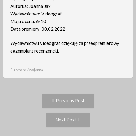
Autorka: Joanna Jax
Wydawnictwo: Videograf
Moja ocena: 6/10
Data premiery: 08.02.2022
Wydawnictwu Videograf dziękuję za przedpremierowy
egzemplarz recenzencki.
romans
/
wojenna
Post
Previous
Previous Post
post:
navigation
Next
Next Post
Post: