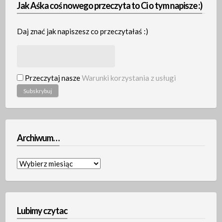
Jak Aśka coś nowego przeczyta to Ci o tym napisze :)
Daj znać jak napiszesz co przeczytałaś :)
Przeczytaj nasze
Warunki korzystania z usługi
Archiwum…
Archiwum…
Lubimy czytac