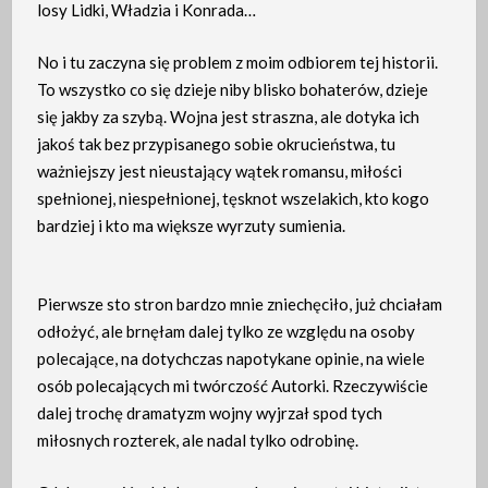
losy Lidki, Władzia i Konrada…
No i tu zaczyna się problem z moim odbiorem tej historii.
To wszystko co się dzieje niby blisko bohaterów, dzieje
się jakby za szybą. Wojna jest straszna, ale dotyka ich
jakoś tak bez przypisanego sobie okrucieństwa, tu
ważniejszy jest nieustający wątek romansu, miłości
spełnionej, niespełnionej, tęsknot wszelakich, kto kogo
bardziej i kto ma większe wyrzuty sumienia.
Pierwsze sto stron bardzo mnie zniechęciło, już chciałam
odłożyć, ale brnęłam dalej tylko ze względu na osoby
polecające, na dotychczas napotykane opinie, na wiele
osób polecających mi twórczość Autorki. Rzeczywiście
dalej trochę dramatyzm wojny wyjrzał spod tych
miłosnych rozterek, ale nadal tylko odrobinę.