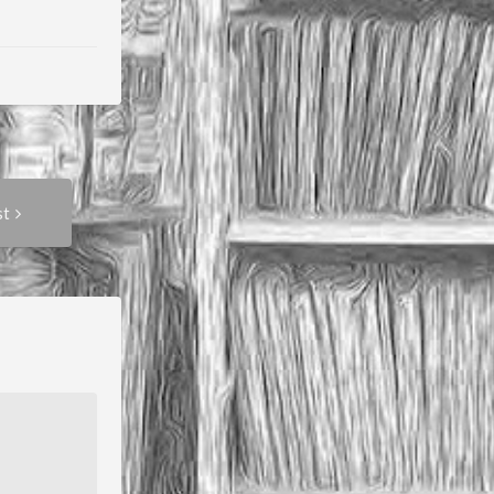
Next
st
Post: