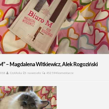
M” – Magdalena Witkiewicz, Alek Rogoziński
2018
CzytAska
na wesoło
452 594 komentarze