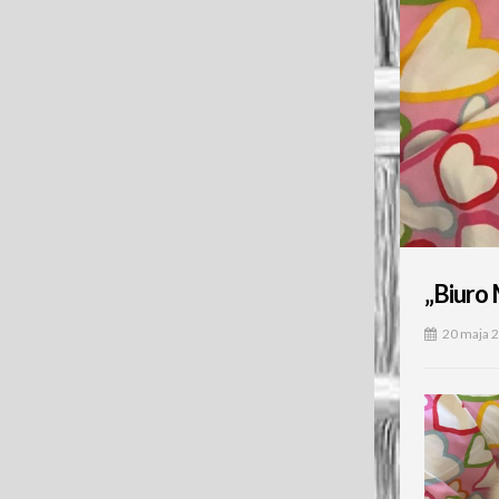
„Biuro 
20 maja 