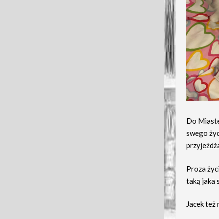
Do Miaste
swego życ
przyjeżdża
Proza życi
taką jaka 
Jacek też