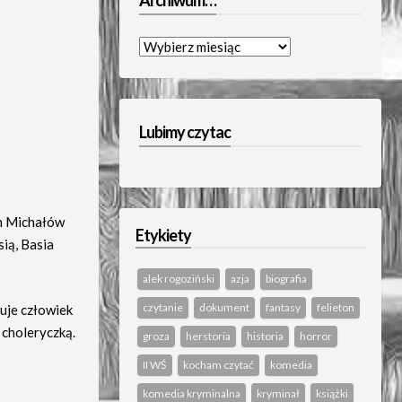
Archiwum…
Archiwum…
Lubimy czytac
h Michałów
Etykiety
ią, Basia
alek rogoziński
azja
biografia
czytanie
dokument
fantasy
felieton
muje człowiek
ą choleryczką.
groza
herstoria
historia
horror
II WŚ
kocham czytać
komedia
komedia kryminalna
kryminał
książki