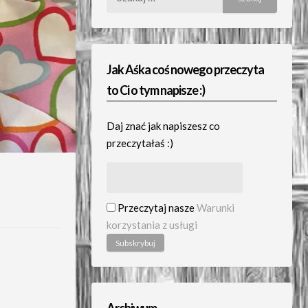
Jak Aśka coś nowego przeczyta
to Ci o tym napisze :)
Daj znać jak napiszesz co
przeczytałaś :)
Przeczytaj nasze
Warunki
korzystania z usługi