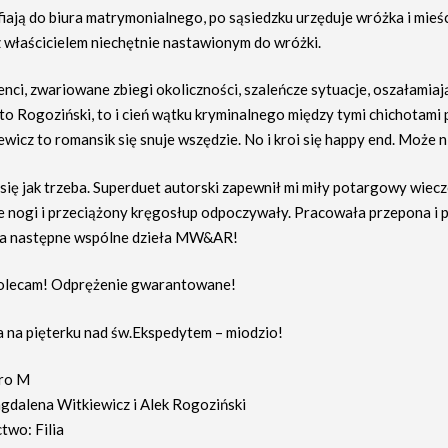
iają do biura matrymonialnego, po sąsiedzku urzęduje wróżka i mieści
 z właścicielem niechętnie nastawionym do wróżki.
enci, zwariowane zbiegi okoliczności, szaleńcze sytuacje, oszałamiają
to Rogoziński, to i cień wątku kryminalnego między tymi chichotami 
ewicz to romansik się snuje wszędzie. No i kroi się happy end. Może 
się jak trzeba. Superduet autorski zapewnił mi miły potargowy wiecz
 nogi i przeciążony kręgosłup odpoczywały. Pracowała przepona i 
na następne wspólne dzieła MW&AR!
olecam! Odprężenie gwarantowane!
ka na pięterku nad św.Ekspedytem – miodzio!
uro M
gdalena Witkiewicz i Alek Rogoziński
wo: Filia