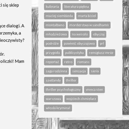
 się sklep
kulinaria
literatura piękna
maciej siembieda
marta kisiel
montalbano
morderstwa w sandhamn
ce dialogi. A
przemyka, a
młodzieżowa
na wesoło
obyczaj
nieoczywisty?
podróże
powieść obyczajowa
prl
przygoda
publicystyka
remigiusz mróz
ór.
policzki! Mam
reportaż
retro
romans
saga rodzinna
sensacja
seria
szetlandy
thriller
thriller psychologiczny
viveca sten
warszawa
wojciech chmielarz
włoski kryminał