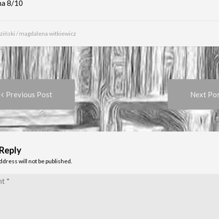
na 8/10
ziński
/
magdalena witkiewicz
Previous
t
Previous Post
Next Po
post:
igation
 Reply
ddress will not be published.