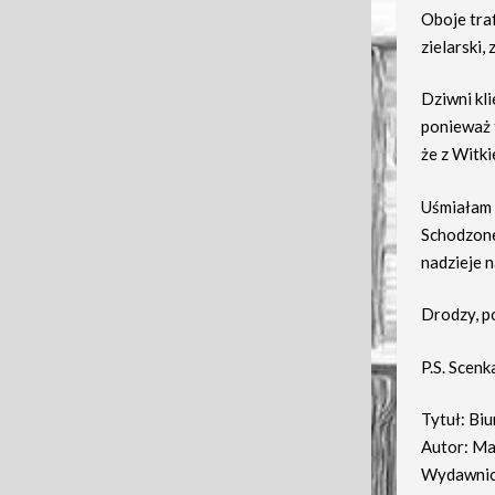
Oboje traf
zielarski,
Dziwni kli
ponieważ 
że z Witki
Uśmiałam 
Schodzone
nadzieje 
Drodzy, p
P.S. Scen
Tytuł: Bi
Autor: Ma
Wydawnict