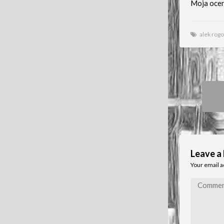
Moja oce
alek rogo
Pos
nav
Leave a
Your email a
Comment
*