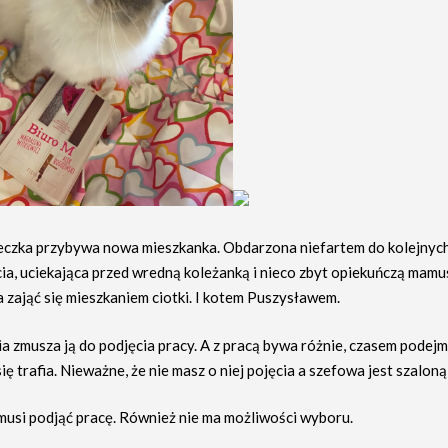
czka przybywa nowa mieszkanka. Obdarzona niefartem do kolejnyc
ia, uciekająca przed wredną koleżanką i nieco zbyt opiekuńczą mamus
 zająć się mieszkaniem ciotki. I kotem Puszysławem.
a zmusza ją do podjęcia pracy. A z pracą bywa różnie, czasem podej
się trafia. Nieważne, że nie masz o niej pojęcia a szefowa jest szalon
 musi podjąć pracę. Również nie ma możliwości wyboru.