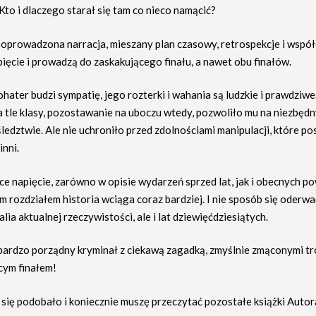
Kto i dlaczego starał się tam co nieco namącić?
poprowadzona narracja, mieszany plan czasowy, retrospekcje i wspó
ięcie i prowadzą do zaskakującego finału, a nawet obu finałów.
ater budzi sympatię, jego rozterki i wahania są ludzkie i prawdziwe
na tle klasy, pozostawanie na uboczu wtedy, pozwoliło mu na niezbęd
edztwie. Ale nie uchroniło przed zdolnościami manipulacji, które pos
inni.
ce napięcie, zarówno w opisie wydarzeń sprzed lat, jak i obecnych 
m rozdziałem historia wciąga coraz bardziej. I nie sposób się oderwa
lia aktualnej rzeczywistości, ale i lat dziewięćdziesiątych.
bardzo porządny kryminał z ciekawą zagadką, zmyślnie zmąconymi tr
cym finałem!
 się podobało i koniecznie muszę przeczytać pozostałe książki Autor