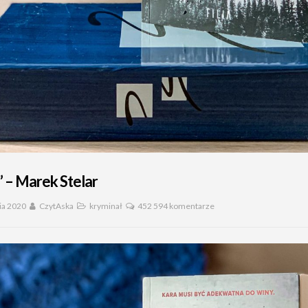
” – Marek Stelar
ia 2020
CzytAska
kryminał
452 594 komentarze