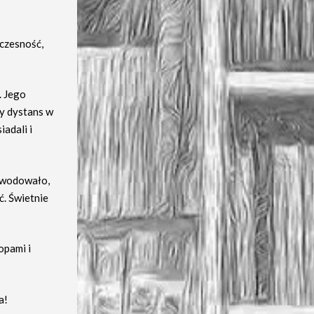
łczesność,
. Jego
ny dystans w
iadali i
powodowało,
ć. Świetnie
opami i
a!