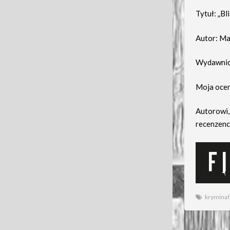
Tytuł: „Bl
Autor: Ma
Wydawnic
Moja ocen
Autorowi,
recenzenc
kryminał