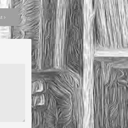
Next
st
Post: