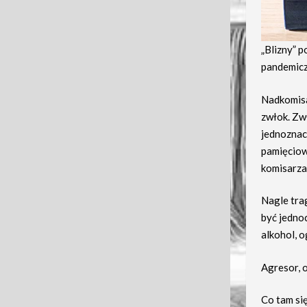
„Blizny” p
pandemicz
Nadkomisa
zwłok. Zwł
jednoznac
pamięciowy
komisarza.
Nagle trag
być jedno
alkohol, o
Agresor, o
Co tam si