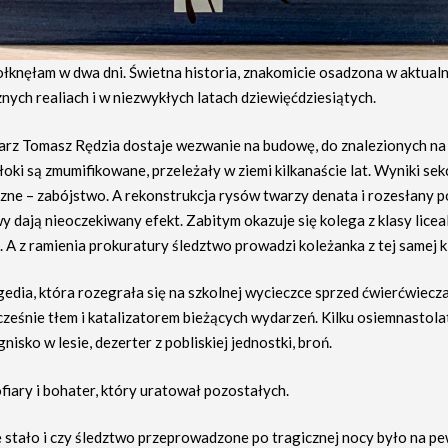
ołknęłam w dwa dni. Świetna historia, znakomicie osadzona w aktual
nych realiach i w niezwykłych latach dziewięćdziesiątych.
rz Tomasz Rędzia dostaje wezwanie na budowę, do znalezionych na j
oki są zmumifikowane, przeleżały w ziemi kilkanaście lat. Wyniki sekc
zne – zabójstwo. A rekonstrukcja rysów twarzy denata i rozesłany p
 dają nieoczekiwany efekt. Zabitym okazuje się kolega z klasy licea
 A z ramienia prokuratury śledztwo prowadzi koleżanka z tej samej k
edia, która rozegrała się na szkolnej wycieczce sprzed ćwierćwiecza
cześnie tłem i katalizatorem bieżących wydarzeń. Kilku osiemnastol
gnisko w lesie, dezerter z pobliskiej jednostki, broń.
fiary i bohater, który uratował pozostałych.
ę stało i czy śledztwo przeprowadzone po tragicznej nocy było na p