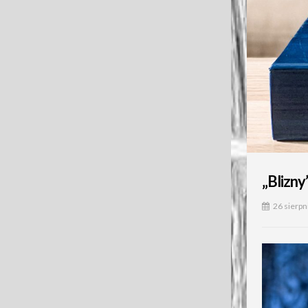
„Blizny
26 sierpn