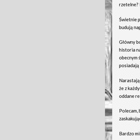
rzetelne? 
Świetnie 
budują nap
Główny boh
historia 
obecnym śl
posiadają 
Narastają
że z każdy
oddane rea
Polecam, 
zaskakują
Bardzo mi