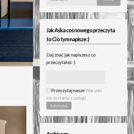
Jak Aśka coś nowego przeczyta
to Ci o tym napisze :)
Daj znać jak napiszesz co
przeczytałaś :)
Przeczytaj nasze
Warunki
korzystania z usługi