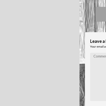
Pos
nav
Leave a
Your email a
Comment
*