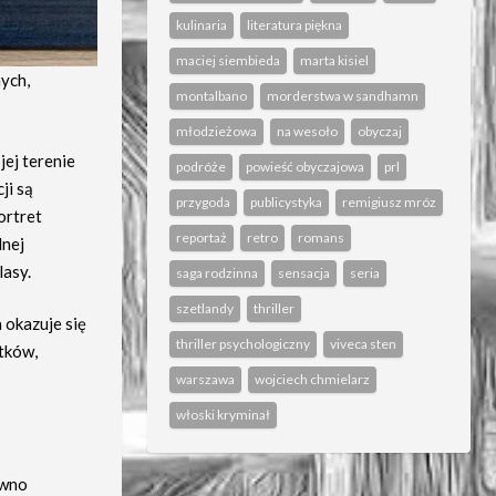
kulinaria
literatura piękna
maciej siembieda
marta kisiel
nych,
montalbano
morderstwa w sandhamn
młodzieżowa
na wesoło
obyczaj
ej terenie
podróże
powieść obyczajowa
prl
ji są
przygoda
publicystyka
remigiusz mróz
ortret
reportaż
retro
romans
lnej
lasy.
saga rodzinna
sensacja
seria
szetlandy
thriller
 okazuje się
thriller psychologiczny
viveca sten
atków,
warszawa
wojciech chmielarz
włoski kryminał
ewno