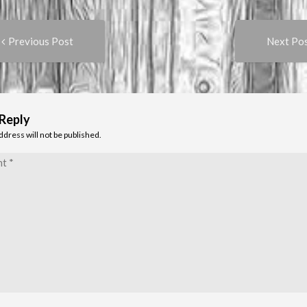
Previous
t
Previous Post
Next Po
post:
igation
 Reply
ddress will not be published.