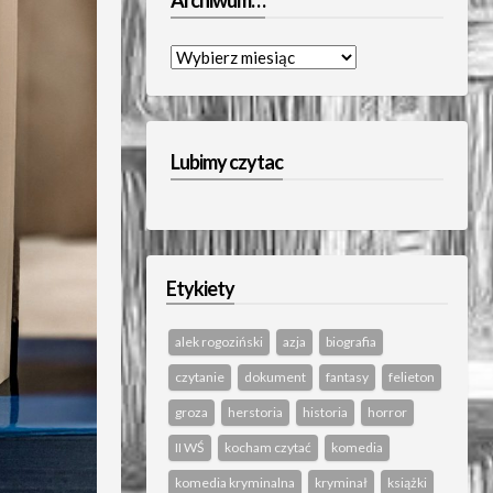
Archiwum…
Archiwum…
Lubimy czytac
Etykiety
alek rogoziński
azja
biografia
czytanie
dokument
fantasy
felieton
groza
herstoria
historia
horror
II WŚ
kocham czytać
komedia
komedia kryminalna
kryminał
książki