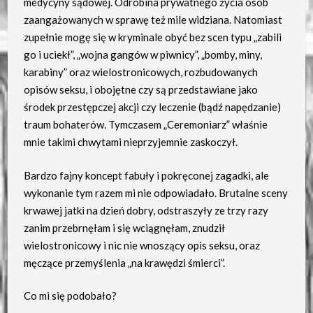
medycyny sądowej. Odrobina prywatnego życia osób
zaangażowanych w sprawę też mile widziana. Natomiast
zupełnie mogę się w kryminale obyć bez scen typu „zabili
go i uciekł”, „wojna gangów w piwnicy”, „bomby, miny,
karabiny” oraz wielostronicowych, rozbudowanych
opisów seksu, i obojętne czy są przedstawiane jako
środek przestępczej akcji czy leczenie (bądź napędzanie)
traum bohaterów. Tymczasem „Ceremoniarz” właśnie
mnie takimi chwytami nieprzyjemnie zaskoczył.
Bardzo fajny koncept fabuły i pokręconej zagadki, ale
wykonanie tym razem mi nie odpowiadało. Brutalne sceny
krwawej jatki na dzień dobry, odstraszyły ze trzy razy
zanim przebrnęłam i się wciągnęłam, znudził
wielostronicowy i nic nie wnoszący opis seksu, oraz
męczące przemyślenia „na krawędzi śmierci”.
Co mi się podobało?