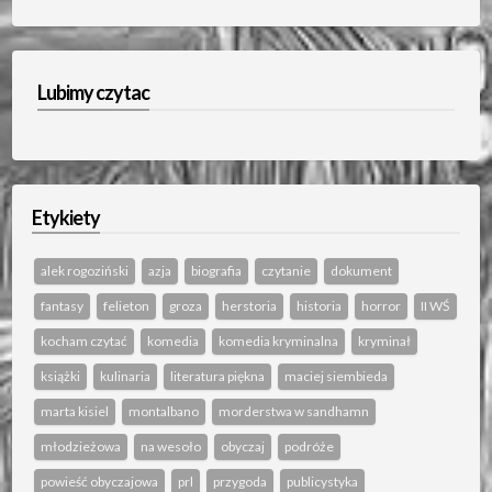
Lubimy czytac
Etykiety
alek rogoziński
azja
biografia
czytanie
dokument
fantasy
felieton
groza
herstoria
historia
horror
II WŚ
kocham czytać
komedia
komedia kryminalna
kryminał
książki
kulinaria
literatura piękna
maciej siembieda
marta kisiel
montalbano
morderstwa w sandhamn
młodzieżowa
na wesoło
obyczaj
podróże
powieść obyczajowa
prl
przygoda
publicystyka