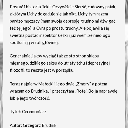
Postać i historia Tekli. Oczywiście Sierść, cudowny psiak,
z którym Lichy dogaduje się jak nikt. Lichy tym razem
bardzo męczący (mam swoją depresję, trudno mi dźwigać
też tę jego), a Cyra po prostu trudny. Ale pojawiła się
świetna postać inspektor Łezki i już wiem, że niedługo
spotkam ją w roli głównej.
Generalnie, jakby wyciąć tak ze sto stron sklepu
mięsnego, dzikiego seksu do utraty tchu i depresyjnej
filozofii, to reszta jest w porządku.
Teraz najpierw Małecki i jego dwie „Zmory”, a potem
wracam do Brudnika, i przeczytam „Rotę”. Bo ja naprawdę
lubię jego twórczość.
Tytuł: Ceremoniarz
Autor: Grzegorz Brudnik