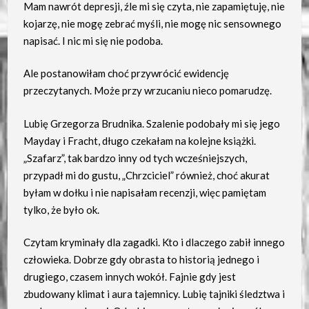
Mam nawrót depresji, źle mi się czyta, nie zapamiętuję, nie
kojarzę, nie mogę zebrać myśli, nie mogę nic sensownego
napisać. I nic mi się nie podoba.
Ale postanowiłam choć przywrócić ewidencję
przeczytanych. Może przy wrzucaniu nieco pomarudzę.
Lubię Grzegorza Brudnika. Szalenie podobały mi się jego
Mayday i Fracht, długo czekałam na kolejne książki.
„Szafarz”, tak bardzo inny od tych wcześniejszych,
przypadł mi do gustu, „Chrzciciel” również, choć akurat
byłam w dołku i nie napisałam recenzji, więc pamiętam
tylko, że było ok.
Czytam kryminały dla zagadki. Kto i dlaczego zabił innego
człowieka. Dobrze gdy obrasta to historią jednego i
drugiego, czasem innych wokół. Fajnie gdy jest
zbudowany klimat i aura tajemnicy. Lubię tajniki śledztwa i