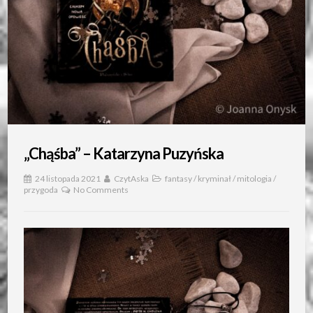
„Chąśba” – Katarzyna Puzyńska
24 listopada 2021
CzytAska
fantasy
/
kryminał
/
mitologia
/
przygoda
No Comments