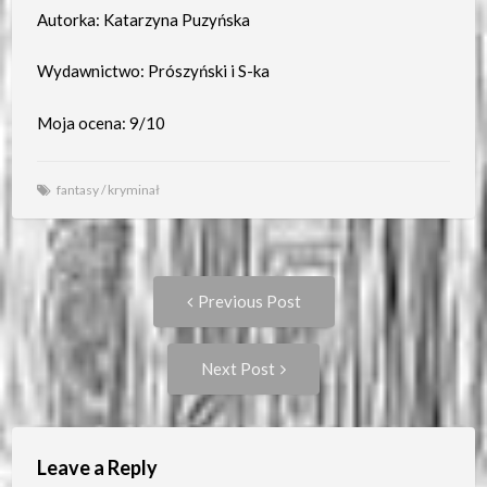
Autorka: Katarzyna Puzyńska
Wydawnictwo: Prószyński i S-ka
Moja ocena: 9/10
fantasy
/
kryminał
Post
Previous
Previous Post
post:
navigation
Next
Next Post
Post:
Leave a Reply