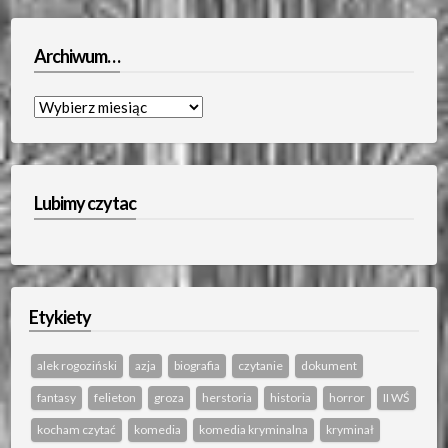
Archiwum…
Archiwum…
Lubimy czytac
Etykiety
alek rogoziński
azja
biografia
czytanie
dokument
fantasy
felieton
groza
herstoria
historia
horror
II WŚ
kocham czytać
komedia
komedia kryminalna
kryminał