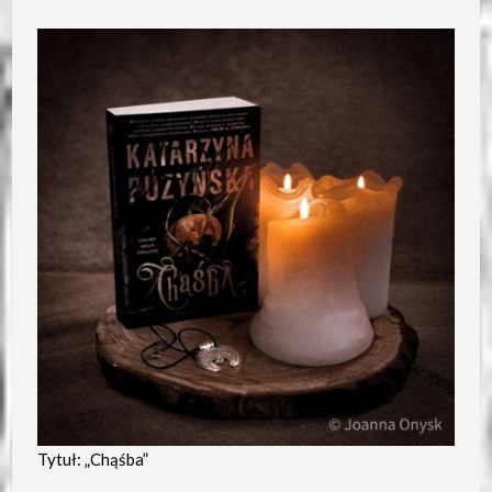
Tytuł: „Chąśba”