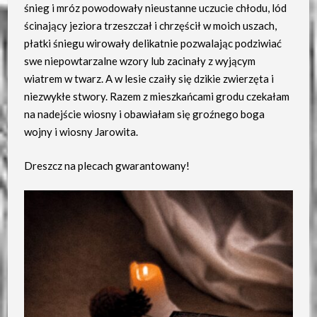
śnieg i mróz powodowały nieustanne uczucie chłodu, lód
ścinający jeziora trzeszczał i chrzęścił w moich uszach,
płatki śniegu wirowały delikatnie pozwalając podziwiać
swe niepowtarzalne wzory lub zacinały z wyjącym
wiatrem w twarz. A w lesie czaiły się dzikie zwierzęta i
niezwykłe stwory. Razem z mieszkańcami grodu czekałam
na nadejście wiosny i obawiałam się groźnego boga
wojny i wiosny Jarowita.
Dreszcz na plecach gwarantowany!