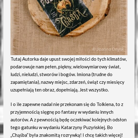
Tutaj Autorka daje upust swojej miłości do tych klimatów,
podarowuje nam pełen, piękny, wielowymiarowy świat,
ludzi, nieludzi, stworów i bogów. Imiona (trudne do
zapamiętania), nazwy miejsc, zdarzeń, świąt czy miesięcy
uzupełniają ten obraz, dopełniają. Jest wszystko.
I o ile zapewne nadal nie przekonam się do Tolkiena, to z
przyjemnością sięgnę po fantasy w wydaniu innych
autorów. A z pewnością będę oczekiwać kolejnych odsłon
tego gatunku w wydaniu Katarzyny Puzyńskiej. Bo
„Chąśba” była znakomitą rozrywką! I chcę takich więcej!