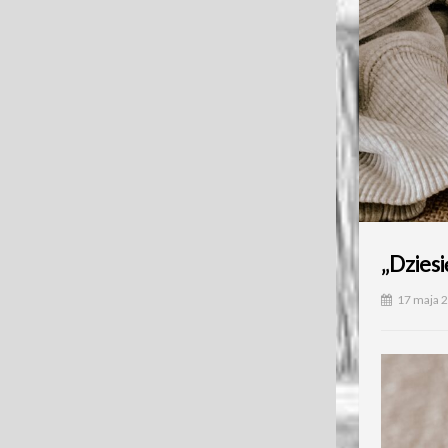
„Dziesi
17 maja 