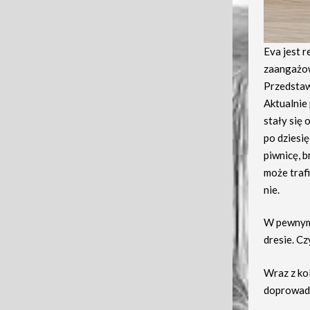
Eva jest r
zaangażow
Przedstaw
Aktualnie 
stały się 
po dziesi
piwnicę, b
może trafi
nie.
W pewnym 
dresie. Cz
Wraz z kol
doprowadz