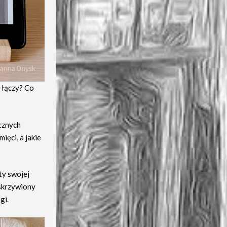
e łączy? Co
ycznych
ięci, a jakie
ty swojej
 skrzywiony
gi.