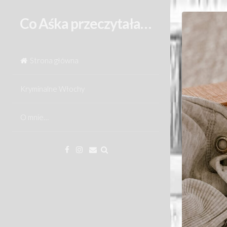
Skip
to
Co Aśka przeczytała…
content
Strona główna
Kryminalne Włochy
O mnie…
Facebook
Instagram
Email