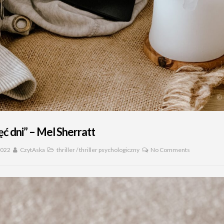
ęć dni” – Mel Sherratt
2022
CzytAska
thriller
/
thriller psychologiczny
No Comments