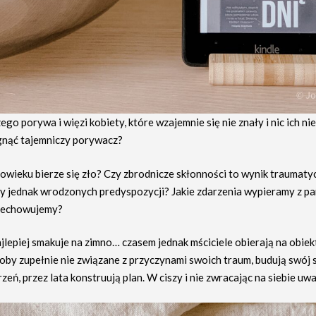
zego porywa i więzi kobiety, które wzajemnie się nie znały i nic ich ni
gnąć tajemniczy porywacz?
łowieku bierze się zło? Czy zbrodnicze skłonności to wynik traumat
zy jednak wrodzonych predyspozycji? Jakie zdarzenia wypieramy z pam
zechowujemy?
jlepiej smakuje na zimno… czasem jednak mściciele obierają na obiek
oby zupełnie nie związane z przyczynami swoich traum, budują swój
zeń, przez lata konstruują plan. W ciszy i nie zwracając na siebie uwa