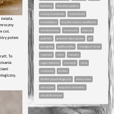
kulinaria
literatura piękna
maciej siembieda
marta kisiel
 świata.
montalbano
morderstwa w sandhamn
 mroczny
młodzieżowa
na wesoło
obyczaj
e coś.
który potem
podróże
powieść obyczajowa
prl
przygoda
publicystyka
remigiusz mróz
reportaż
retro
romans
ratt. To
pisania
saga rodzinna
sensacja
seria
ciami
szetlandy
thriller
ologiczny,
thriller psychologiczny
viveca sten
warszawa
wojciech chmielarz
włoski kryminał