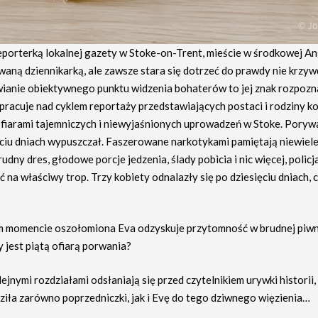
eporterką lokalnej gazety w Stoke-on-Trent, mieście w środkowej Ang
aną dziennikarką, ale zawsze stara się dotrzeć do prawdy nie krzyw
ianie obiektywnego punktu widzenia bohaterów to jej znak rozpozn
pracuje nad cyklem reportaży przedstawiających postaci i rodziny ko
ofiarami tajemniczych i niewyjaśnionych uprowadzeń w Stoke. Porywac
ęciu dniach wypuszczał. Faszerowane narkotykami pamiętają niewiele
rudny dres, głodowe porcje jedzenia, ślady pobicia i nic więcej, policj
ć na właściwy trop. Trzy kobiety odnalazły się po dziesięciu dniach,
momencie oszołomiona Eva odzyskuje przytomność w brudnej piwn
y jest piątą ofiarą porwania?
ejnymi rozdziałami odsłaniają się przed czytelnikiem urywki historii,
iła zarówno poprzedniczki, jak i Evę do tego dziwnego więzienia…