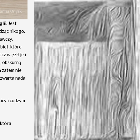
lii. Jest
dząc nikogo.
awczy.
biet, które
z więził je i
, obskurną
a zatem nie
 czwarta nadal
icy i cudzym
 która