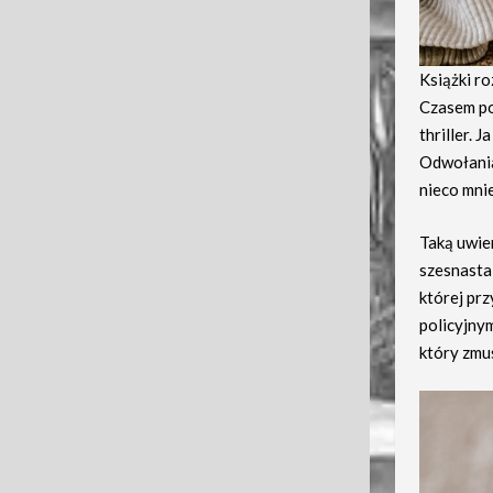
Książki r
Czasem po
thriller. 
Odwołania 
nieco mni
Taką uwier
szesnasta
której pr
policyjnym
który zmu