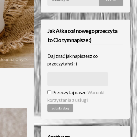
Jak Aśka coś nowego przeczyta
to Ci o tym napisze :)
Daj znać jak napiszesz co
przeczytałaś :)
Przeczytaj nasze
Warunki
korzystania z usługi