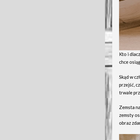
Kto i dlac
chce osią
Skąd w cz
przejść, c
trwale pr
Zemsta na
zemsty os
obraz zdar