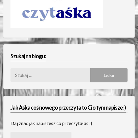
Szukaj na blogu:
Szukaj:
Jak Aśka coś nowego przeczyta to Ci o tym napisze :)
Daj znać jak napiszesz co przeczytałaś :)