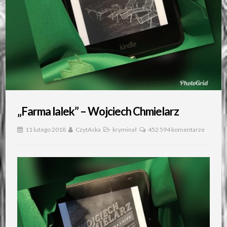
„Farma lalek” – Wojciech Chmielarz
11 lutego 2018
CzytAska
kryminał
452 594 komentarze