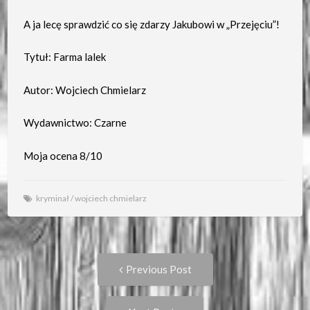
A ja lecę sprawdzić co się zdarzy Jakubowi w „Przejęciu”!
Tytuł: Farma lalek
Autor: Wojciech Chmielarz
Wydawnictwo: Czarne
Moja ocena 8/10
kryminał
/
wojciech chmielarz
Post
Previous
Previous Post
post:
navigation
Next