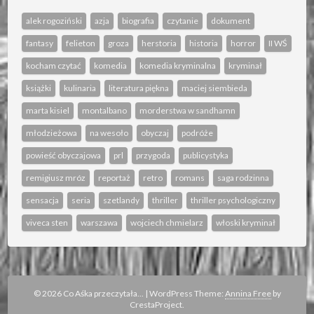
alek rogoziński
azja
biografia
czytanie
dokument
fantasy
felieton
groza
herstoria
historia
horror
II WŚ
kocham czytać
komedia
komedia kryminalna
kryminał
książki
kulinaria
literatura piękna
maciej siembieda
marta kisiel
montalbano
morderstwa w sandhamn
młodzieżowa
na wesoło
obyczaj
podróże
powieść obyczajowa
prl
przygoda
publicystyka
remigiusz mróz
reportaż
retro
romans
saga rodzinna
sensacja
seria
szetlandy
thriller
thriller psychologiczny
viveca sten
warszawa
wojciech chmielarz
włoski kryminał
© 2026 Co Aśka przeczytała...
|
WordPress Theme:
Annina Free
by
CrestaProject.