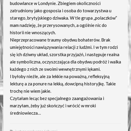
budowlance w Londynie. Zbiegiem okoliczności
zatrudniony jako gosposia i osoba do towarzystwa u
starego, brytyjskiego dziwaka. W tle grupa „polaczków”
mam nadzieję, że przerysowanych, a ogólnie nic do
historii nie wnoszących.
Nieprzepracowane traumy obydwu bohaterów. Brak
umiejętności nawiązywania relacji z ludźmi. I w tym rodzi
się ich dziwny układ, szorstka przyjaźń, i następuje realna
ale symboliczna, oczyszczająca dla obydwu podróż i walka
każdego z nich ze swoimi wewnętrznymi lękami.
I byłoby nieźle, ale za lekkie na poważną, refleksyjną
lekturę a za ponure na lekką, dowcipną historyjkę. Takie
trochę nie wiem jakie.
Czytałam lecąc bez specjalnego zaangażowania i
marzyłam, żeby już skończyć i wrócić w mroki
średniowiecza…