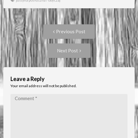
justyna posłuszna
/
obyczaj
Post
Previous
Previous Post
post:
navigation
Next
Next Post
Post:
Leave a Reply
Your email address will not be published.
Comment
*