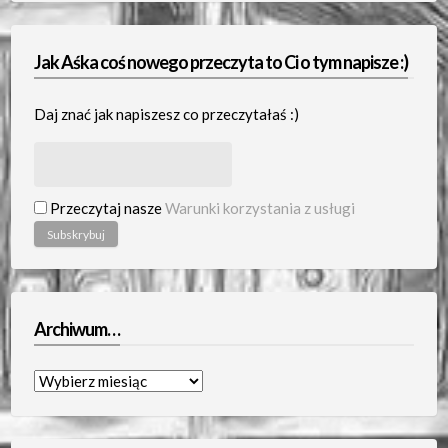
Jak Aśka coś nowego przeczyta to Ci o tym napisze :)
Daj znać jak napiszesz co przeczytałaś :)
Przeczytaj nasze
Warunki korzystania z usługi
Archiwum…
Archiwum…