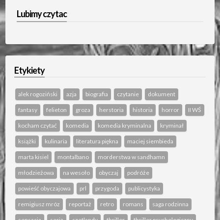
Lubimy czytac
Etykiety
alek rogoziński
azja
biografia
czytanie
dokument
fantasy
felieton
groza
herstoria
historia
horror
II WŚ
kocham czytać
komedia
komedia kryminalna
kryminał
książki
kulinaria
literatura piękna
maciej siembieda
marta kisiel
montalbano
morderstwa w sandhamn
młodzieżowa
na wesoło
obyczaj
podróże
powieść obyczajowa
prl
przygoda
publicystyka
remigiusz mróz
reportaż
retro
romans
saga rodzinna
sensacja
seria
szetlandy
thriller
thriller psychologiczny