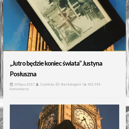
„Jutro będzie koniec świata” Justyna
Posłuszna
30 lipca 2017
CzytAska
Bez kategorii
452 594
komentarze