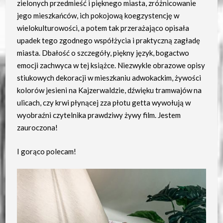
zielonych przedmieść i pięknego miasta, zróżnicowanie
jego mieszkańców, ich pokojową koegzystencję w
wielokulturowości, a potem tak przerażająco opisała
upadek tego zgodnego współżycia i praktyczną zagładę
miasta. Dbałość o szczegóły, piękny język, bogactwo
emocji zachwyca w tej książce. Niezwykle obrazowe opisy
stiukowych dekoracji w mieszkaniu adwokackim, żywości
kolorów jesieni na Kajzerwaldzie, dźwięku tramwajów na
ulicach, czy krwi płynącej zza płotu getta wywołują w
wyobraźni czytelnika prawdziwy żywy film. Jestem
zauroczona!
I gorąco polecam!