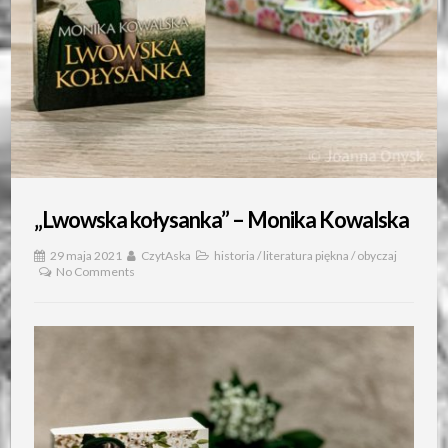
„Lwowska kołysanka” – Monika Kowalska
29 maja 2021
CzytAska
historia
/
literatura piękna
/
obyczaj
No Comments