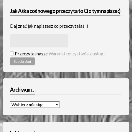
Jak Aśka coś nowego przeczyta to Ci o tym napisze :)
Daj znać jak napiszesz co przeczytałaś :)
Przeczytaj nasze
Warunki korzystania z usługi
Archiwum…
Archiwum…