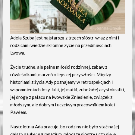
Adela Szuba jest najstarszą z trzech sióstr, wraz z nimi i
rodzicami wiedzie skromne życie na przedmieściach
Lwowa.
Życie trudne, ale pełne miłości rodzinnej, zabaw z
rówieśnikami, marzeń o lepszej przyszłości. Między
historiami z życia Ady poznajemy w retrospekcjach i
wspomnieniach losy Julii, jej matki, zubożałej arystokratki,
jej drogę z pałacu na lwowskie Zniesienie, związek z
młodszym, ale dobrym i uczciwym pracownikiem kolei
Pawłem.
Nastoletnia Ada pracuje, bo rodziny nie było stać na jej
dalszą naukę w gimnazjum, młodsze siostry uczą się w