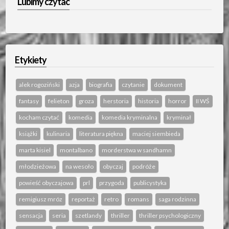
Lubimy czytac
Etykiety
alek rogoziński
azja
biografia
czytanie
dokument
fantasy
felieton
groza
herstoria
historia
horror
II WŚ
kocham czytać
komedia
komedia kryminalna
kryminał
książki
kulinaria
literatura piękna
maciej siembieda
marta kisiel
montalbano
morderstwa w sandhamn
młodzieżowa
na wesoło
obyczaj
podróże
powieść obyczajowa
prl
przygoda
publicystyka
remigiusz mróz
reportaż
retro
romans
saga rodzinna
sensacja
seria
szetlandy
thriller
thriller psychologiczny