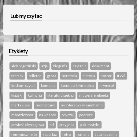
Lubimy czytac
Etykiety
alek rogoziński
azja
biografia
czytanie
dokument
fantasy
felieton
groza
herstoria
historia
horror
II WŚ
kocham czytać
komedia
komedia kryminalna
kryminał
książki
kulinaria
literatura piękna
maciej siembieda
marta kisiel
montalbano
morderstwa w sandhamn
młodzieżowa
na wesoło
obyczaj
podróże
powieść obyczajowa
prl
przygoda
publicystyka
remigiusz mróz
reportaż
retro
romans
saga rodzinna