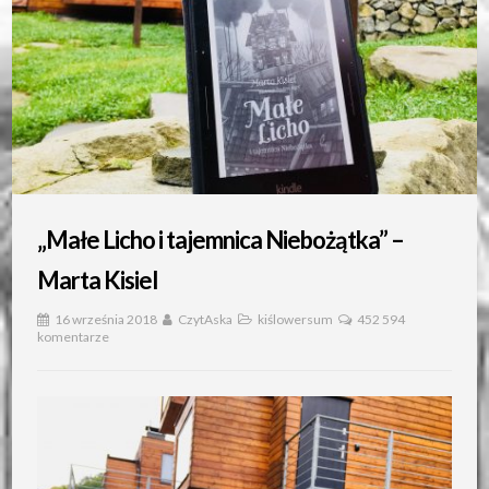
„Małe Licho i tajemnica Niebożątka” –
Marta Kisiel
16 września 2018
CzytAska
kiślowersum
452 594
komentarze