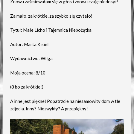
Znowu zaśmiewałam się w głos i znowu czuję niedosyt!
Za mało, za krótkie, za szybko się czytało!
Tytuł: Małe Licho i Tajemnica Niebożątka
Autor: Marta Kisiel
Wydawnictwo: Wilga
Moja ocena: 8/10
(8 bo za krótkie!)
A inne jest piękne! Popatrzcie na niesamowity dom w tle
zdjęcia. Inny? Niezwykły? A przepiękny!