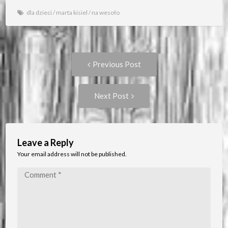
dla dzieci
/
marta kisiel
/
na wesoło
Post
Previous
Previous Post
post:
navigation
Next
Next Post
Post:
Leave a Reply
Your email address will not be published.
Comment
*