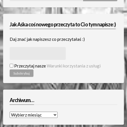
Jak Aśka coś nowego przeczyta to Ci o tym napisze :)
Daj znać jak napiszesz co przeczytałaś :)
Przeczytaj nasze
Warunki korzystania z usługi
Archiwum…
Archiwum…