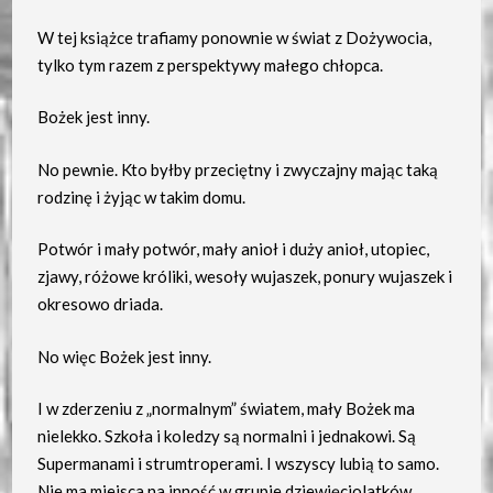
W tej książce trafiamy ponownie w świat z Dożywocia,
tylko tym razem z perspektywy małego chłopca.
Bożek jest inny.
No pewnie. Kto byłby przeciętny i zwyczajny mając taką
rodzinę i żyjąc w takim domu.
Potwór i mały potwór, mały anioł i duży anioł, utopiec,
zjawy, różowe króliki, wesoły wujaszek, ponury wujaszek i
okresowo driada.
No więc Bożek jest inny.
I w zderzeniu z „normalnym” światem, mały Bożek ma
nielekko. Szkoła i koledzy są normalni i jednakowi. Są
Supermanami i strumtroperami. I wszyscy lubią to samo.
Nie ma miejsca na inność w grupie dziewięciolatków.