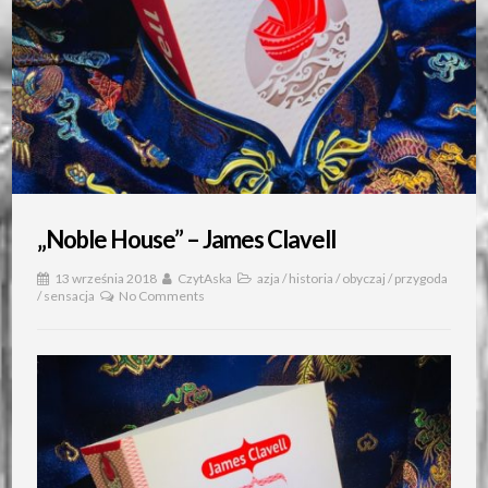
„Noble House” – James Clavell
13 września 2018
CzytAska
azja
/
historia
/
obyczaj
/
przygoda
/
sensacja
No Comments