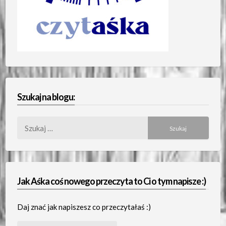
Szukaj na blogu:
Szukaj:
Jak Aśka coś nowego przeczyta to Ci o tym napisze :)
Daj znać jak napiszesz co przeczytałaś :)