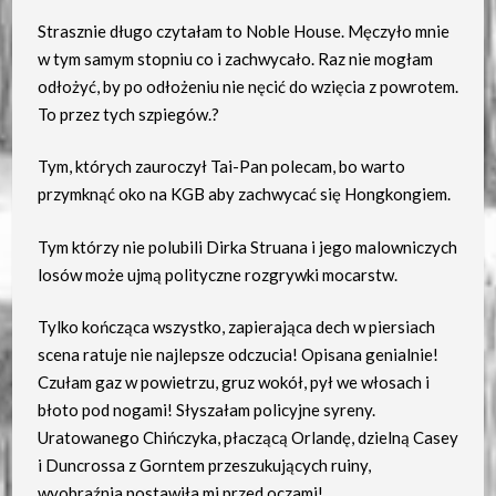
Strasznie długo czytałam to Noble House. Męczyło mnie
w tym samym stopniu co i zachwycało. Raz nie mogłam
odłożyć, by po odłożeniu nie nęcić do wzięcia z powrotem.
To przez tych szpiegów.?
Tym, których zauroczył Tai-Pan polecam, bo warto
przymknąć oko na KGB aby zachwycać się Hongkongiem.
Tym którzy nie polubili Dirka Struana i jego malowniczych
losów może ujmą polityczne rozgrywki mocarstw.
Tylko kończąca wszystko, zapierająca dech w piersiach
scena ratuje nie najlepsze odczucia! Opisana genialnie!
Czułam gaz w powietrzu, gruz wokół, pył we włosach i
błoto pod nogami! Słyszałam policyjne syreny.
Uratowanego Chińczyka, płaczącą Orlandę, dzielną Casey
i Duncrossa z Gorntem przeszukujących ruiny,
wyobraźnia postawiła mi przed oczami!