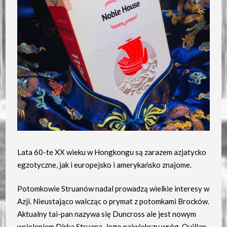
Lata 60-te XX wieku w Hongkongu są zarazem azjatycko
egzotyczne, jak i europejsko i amerykańsko znajome.
Potomkowie Struanów nadal prowadzą wielkie interesy w
Azji. Nieustająco walcząc o prymat z potomkami Brocków.
Aktualny tai-pan nazywa się Duncross ale jest nowym
wcieleniem Dirka Struana. Jego największy wróg, Quillan