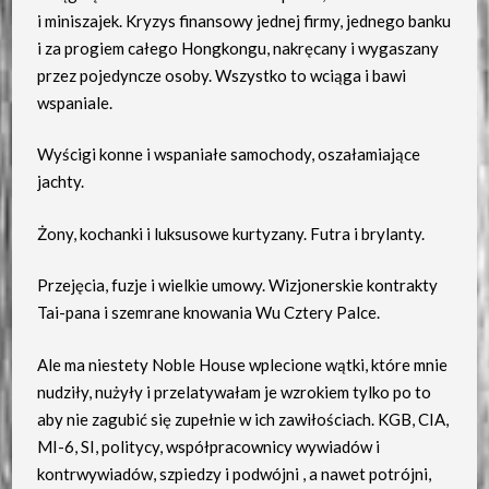
i miniszajek. Kryzys finansowy jednej firmy, jednego banku
i za progiem całego Hongkongu, nakręcany i wygaszany
przez pojedyncze osoby. Wszystko to wciąga i bawi
wspaniale.
Wyścigi konne i wspaniałe samochody, oszałamiające
jachty.
Żony, kochanki i luksusowe kurtyzany. Futra i brylanty.
Przejęcia, fuzje i wielkie umowy. Wizjonerskie kontrakty
Tai-pana i szemrane knowania Wu Cztery Palce.
Ale ma niestety Noble House wplecione wątki, które mnie
nudziły, nużyły i przelatywałam je wzrokiem tylko po to
aby nie zagubić się zupełnie w ich zawiłościach. KGB, CIA,
MI-6, SI, politycy, współpracownicy wywiadów i
kontrwywiadów, szpiedzy i podwójni , a nawet potrójni,