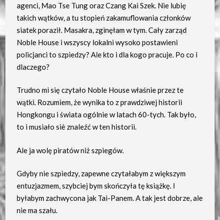
agenci, Mao Tse Tung oraz Czang Kai Szek. Nie lubię
takich wątków, a tu stopień zakamuflowania członków
siatek poraził. Masakra, zginęłam w tym. Cały zarząd
Noble House i wszyscy lokalni wysoko postawieni
policjanci to szpiedzy? Ale kto i dla kogo pracuje. Po co i
dlaczego?
Trudno mi się czytało Noble House właśnie przez te
wątki. Rozumiem, że wynika to z prawdziwej historii
Hongkongu i świata ogólnie w latach 60-tych. Tak było,
to i musiało siè znaleźć w ten historii.
Ale ja wolę piratów niż szpiegów.
Gdyby nie szpiedzy, zapewne czytałabym z większym
entuzjazmem, szybciej bym skończyła tę książkę. I
byłabym zachwycona jak Tai-Panem. A tak jest dobrze, ale
nie ma szału.