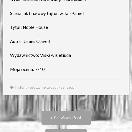
Scena jak finałowy tajfun w Tai-Panie!
Tytuł: Noble House
Autor: James Clavell
Wydawnictwo: Vis-a-vis etiuda
Moja ocena: 7/10
historia
/
obyczaj
/
przygoda
/
sensacja
Post
Previous
Previous Post
post:
navigation