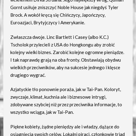
Gornt usiłuje zniszczyć Noble House jak niegdyś Tyler
Brock. A wokół kręcą się Chińczycy, Japończycy,
Euroazjaci, Brytyjczycy i Amerykanie.
Zwłaszcza dwoje. Linc Bartlett i Casey (albo K.C.)
Tscholok przylecieli z USA do Hongkongu aby zrobić
kolejny wielki biznes. Zarobić kolejne ogromne pieniądze.
I tak naprawdę grają na oba fronty. Obstawiają obydwu
wielkich przeciwników, aby na sukcesie jednego i klęsce
drugiego wygrać.
Azjatyckie tło ponownie poraża, jak w Tai-Pan. Koloryt,
zwyczaje, klimat, kuchnia ale i biznesowe intrygi,
zdobywane szybciej niż przez przeciwnika informacje, to
wszystko wciąga, jak w Tai-Pan.
Piękne kobiety, żądne pieniędzy ale i władzy, dążące do
osiągnięcia swoich celów. Lokalni piraci, członkowie triad