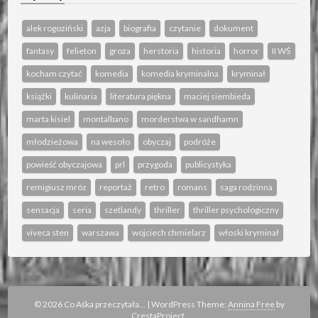
alek rogoziński
azja
biografia
czytanie
dokument
fantasy
felieton
groza
herstoria
historia
horror
II WŚ
kocham czytać
komedia
komedia kryminalna
kryminał
książki
kulinaria
literatura piękna
maciej siembieda
marta kisiel
montalbano
morderstwa w sandhamn
młodzieżowa
na wesoło
obyczaj
podróże
powieść obyczajowa
prl
przygoda
publicystyka
remigiusz mróz
reportaż
retro
romans
saga rodzinna
sensacja
seria
szetlandy
thriller
thriller psychologiczny
viveca sten
warszawa
wojciech chmielarz
włoski kryminał
© 2026 Co Aśka przeczytała...
|
WordPress Theme:
Annina Free
by
CrestaProject.